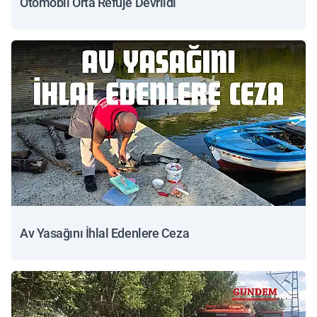
Otomobil Orta Refüje Devrildi
Av Yasağını İhlal Edenlere Ceza