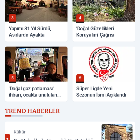
3
4
Yapımı 31 Yıl Sürdü,
'Doğal Güzellikleri
Asırlardır Ayakta
Koruyalım' Çağrısı
5
6
'Doğal gaz patlaması'
Süper Ligde Yeni
ihbarı, ocakta unutulan
Sezonun İsmi Açıklandı
yemek çıktı
TREND HABERLER
Kültür
1