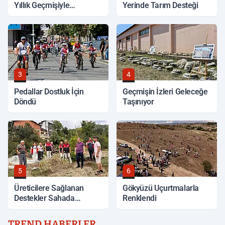
Yıllık Geçmişiyle
Yerinde Tarım Desteği
Korunuyor
3
4
Pedallar Dostluk İçin
Geçmişin İzleri Geleceğe
Döndü
Taşınıyor
5
6
Üreticilere Sağlanan
Gökyüzü Uçurtmalarla
Destekler Sahada
Renklendi
Değerlendirildi
TREND HABERLER