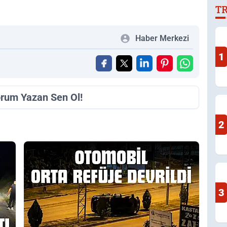
T
Haber Merkezi
1
orum Yazan Sen Ol!
2
3