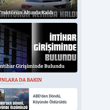
Traktörün Altında Kaldı
İntihar Girişiminde Bulundu
UNLARA DA BAKIN
ABD'den Döndü,
Köyünde Öldürüldü