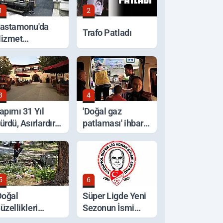
1
2
astamonu'da
Trafo Patladı
izmet
eferberliği
3
4
apımı 31 Yıl
'Doğal gaz
ürdü, Asırlardır
patlaması' ihbarı,
yakta
ocakta unutulan
yemek çıktı
5
6
Doğal
Süper Ligde Yeni
üzellikleri
Sezonun İsmi
oruyalım' Çağrısı
Açıklandı