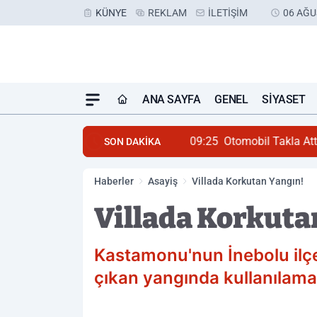
KÜNYE
REKLAM
İLETIŞIM
06 AĞU
ANA SAYFA
GENEL
SIYASET
09:25
Otomobil Takla Att
SON DAKİKA
Haberler
Asayiş
Villada Korkutan Yangın!
Villada Korkuta
Kastamonu'nun İnebolu ilçe
çıkan yangında kullanılamaz