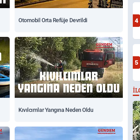
Otomobil Orta Refüje Devrildi
4
5
İL
Kıvılcımlar Yangına Neden Oldu