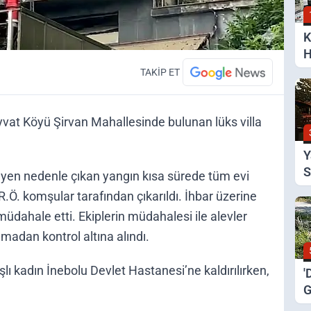
K
H
S
TAKİP ET
vat Köyü Şirvan Mahallesinde bulunan lüks villa
Y
S
meyen nedenle çıkan yangın kısa sürede tüm evi
A
R.Ö. komşular tarafından çıkarıldı. İhbar üzerine
müdahale etti. Ekiplerin müdahalesi ile alevler
madan kontrol altına alındı.
lı kadın İnebolu Devlet Hastanesi’ne kaldırılırken,
'
G
K