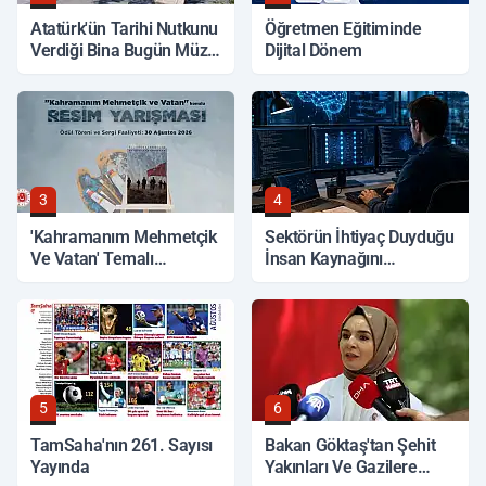
Atatürk'ün Tarihi Nutkunu
Öğretmen Eğitiminde
Verdiği Bina Bugün Müze
Dijital Dönem
Olarak Hizmet Veriyor
3
4
'Kahramanım Mehmetçik
Sektörün İhtiyaç Duyduğu
Ve Vatan' Temalı
İnsan Kaynağını
Yarışmada Oylama
Yetiştiriyor
Başladı
5
6
TamSaha'nın 261. Sayısı
Bakan Göktaş'tan Şehit
Yayında
Yakınları Ve Gazilere