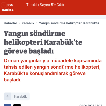
Tutuklu Sayısı 5'e Çıktı
SON
DAKİKA
Haberler
Karabük
Yangın söndürme helikopteri Karabük'te
göreve başladı
Yangın söndürme
helikopteri Karabük'te
göreve başladı
Orman yangınlarıyla mücadele kapsamında
tahsis edilen yangın söndürme helikopteri,
Karabük'te konuşlandırılarak göreve
başladı.
Karabük
04.06.2026 13:17