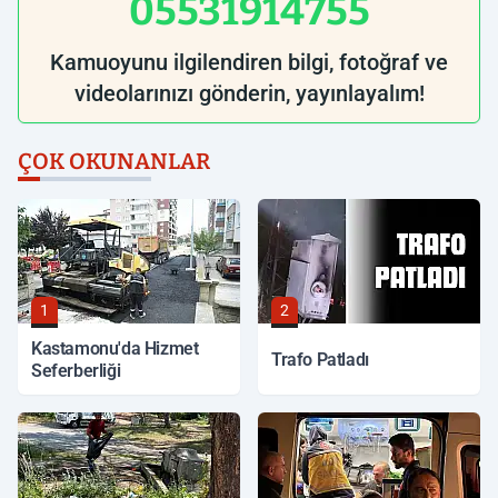
05531914755
Kamuoyunu ilgilendiren bilgi, fotoğraf ve
videolarınızı gönderin, yayınlayalım!
ÇOK OKUNANLAR
1
2
Kastamonu'da Hizmet
Trafo Patladı
Seferberliği