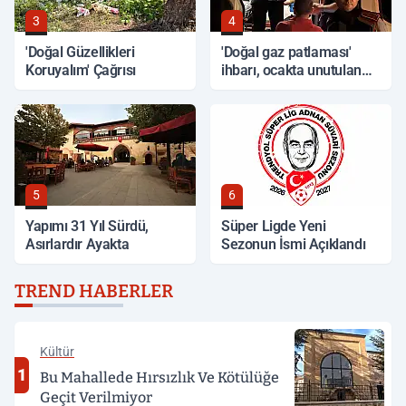
3
4
'Doğal Güzellikleri
'Doğal gaz patlaması'
Koruyalım' Çağrısı
ihbarı, ocakta unutulan
yemek çıktı
5
6
Yapımı 31 Yıl Sürdü,
Süper Ligde Yeni
Asırlardır Ayakta
Sezonun İsmi Açıklandı
TREND HABERLER
Kültür
1
Bu Mahallede Hırsızlık Ve Kötülüğe
Geçit Verilmiyor