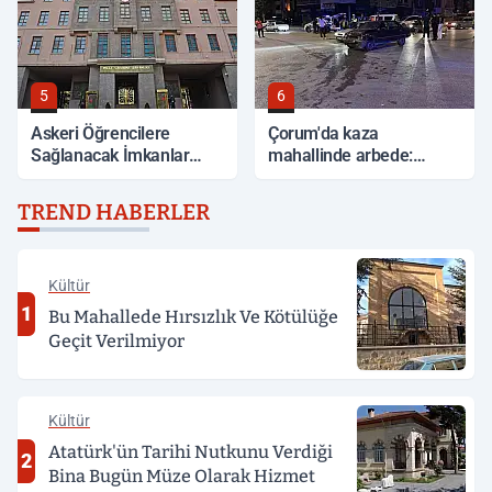
5
6
Askeri Öğrencilere
Çorum'da kaza
Sağlanacak İmkanlar
mahallinde arbede:
Açıklandı
Yardım etmek isteyen
genç, alkollü sürücü
TREND HABERLER
tarafından darp edildi
Kültür
1
Bu Mahallede Hırsızlık Ve Kötülüğe
Geçit Verilmiyor
Kültür
Atatürk'ün Tarihi Nutkunu Verdiği
2
Bina Bugün Müze Olarak Hizmet