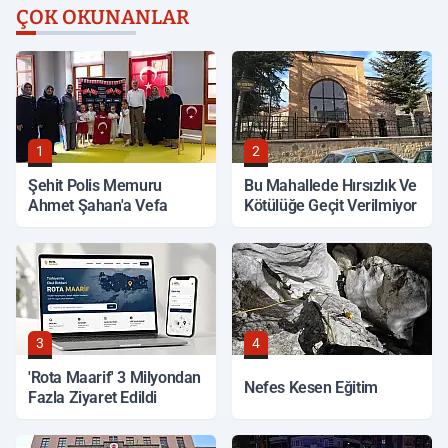
ÇOK OKUNANLAR
1
2
Şehit Polis Memuru
Bu Mahallede Hırsızlık Ve
Ahmet Şahan'a Vefa
Kötülüğe Geçit Verilmiyor
3
4
'Rota Maarif' 3 Milyondan
Nefes Kesen Eğitim
Fazla Ziyaret Edildi