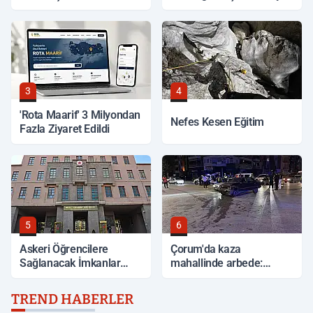
3
4
'Rota Maarif' 3 Milyondan
Nefes Kesen Eğitim
Fazla Ziyaret Edildi
5
6
Askeri Öğrencilere
Çorum'da kaza
Sağlanacak İmkanlar
mahallinde arbede:
Açıklandı
Yardım etmek isteyen
genç, alkollü sürücü
TREND HABERLER
tarafından darp edildi