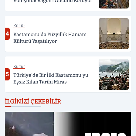
Komşuluk Bağları Gücünü Koruyor
Kültür
4
Kastamonu'da Yüzyıllık Hamam
Kültürü Yaşatılıyor
Kültür
5
Türkiye'de Bir İlk! Kastamonu'yu
Eşsiz Kılan Tarihi Miras
İLGINIZI ÇEKEBILIR