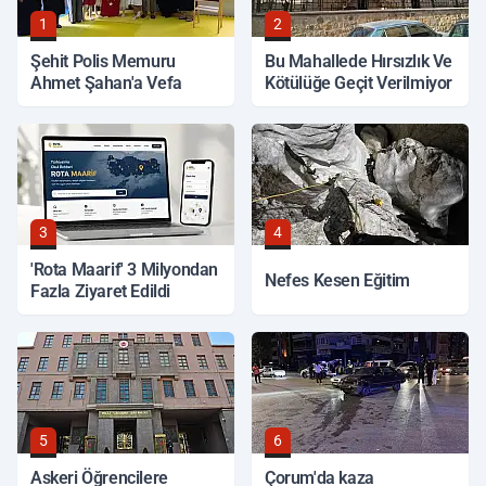
1
2
Şehit Polis Memuru
Bu Mahallede Hırsızlık Ve
Ahmet Şahan'a Vefa
Kötülüğe Geçit Verilmiyor
3
4
'Rota Maarif' 3 Milyondan
Nefes Kesen Eğitim
Fazla Ziyaret Edildi
5
6
Askeri Öğrencilere
Çorum'da kaza