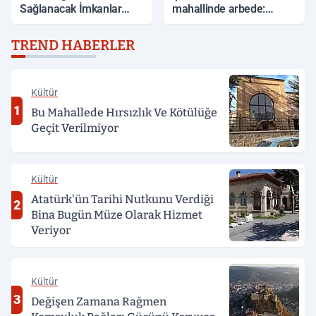
Sağlanacak İmkanlar
mahallinde arbede:
Açıklandı
Yardım etmek isteyen
genç, alkollü sürücü
TREND HABERLER
tarafından darp edildi
Kültür
1
Bu Mahallede Hırsızlık Ve Kötülüğe
Geçit Verilmiyor
Kültür
Atatürk'ün Tarihi Nutkunu Verdiği
2
Bina Bugün Müze Olarak Hizmet
Veriyor
Kültür
3
Değişen Zamana Rağmen