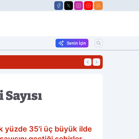
Senin İçin
10:58
Silahla Vurulmuş 
 Sayısı
ık yüzde 35'i üç büyük ilde
ayısını geçtiği şehirler