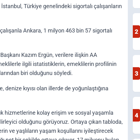
stanbul, Türkiye genelindeki sigortalı çalışanların
 çalışanla Ankara, 1 milyon 463 bin 57 sigortalı
2
Başkanı Kazım Ergün, verilere ilişkin AA
erle ilgili istatistiklerin, emeklilerin profilinin
arından biri olduğunu söyledi.
3
, denize kıyısı olan illerde de yoğunlaştığına
ğlık hizmetlerine kolay erişim ve sosyal yaşamla
4
belirleyici olduğunu görüyoruz. Ortaya çıkan tabloda,
in ve yaşlıların yaşam koşullarını iyileştirecek
ğı net bir şekilde ortaya çıkıyor. 17 milyonu bulan