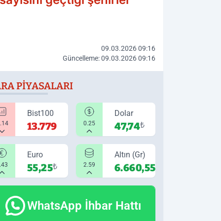
09.03.2026 09:16
Güncelleme: 09.03.2026 09:16
RA PIYASALARI
Bist100
Dolar
0.14
0.25
13.779
47,74
₺
Euro
Altın (Gr)
.43
2.59
55,25
₺
6.660,55
₺
WhatsApp İhbar Hattı