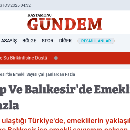
STOS 2026 04:32
ASAYIŞ
BÖLGE
SPOR
DIĞER
RESMI İLANLAR
u Birikintisine Düştü
esir'de Emekli Sayısı Çalışanlardan Fazla
 Ve Balıkesir'de Emekli
azla
 ulaştığı Türkiye'de, emeklilerin yaklaş
 Balıkesir ise emekli sayısının çalışan s