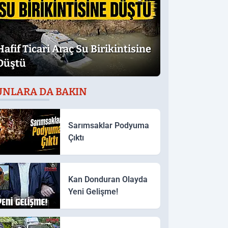
Hafif Ticari Araç Su Birikintisine
Düştü
UNLARA DA BAKIN
Sarımsaklar Podyuma
Çıktı
Kan Donduran Olayda
Yeni Gelişme!