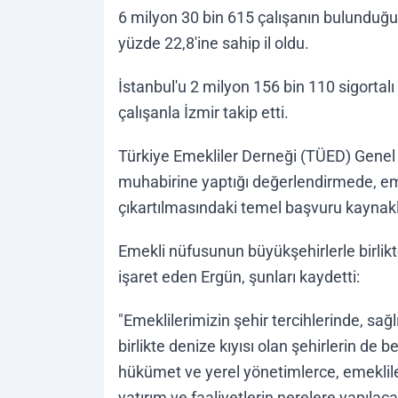
6 milyon 30 bin 615 çalışanın bulunduğu İ
yüzde 22,8'ine sahip il oldu.
İstanbul'u 2 milyon 156 bin 110 sigortalı
çalışanla İzmir takip etti.
Türkiye Emekliler Derneği (TÜED) Genel 
muhabirine yaptığı değerlendirmede, emeklil
çıkartılmasındaki temel başvuru kaynakl
Emekli nüfusunun büyükşehirlerle birlikte
işaret eden Ergün, şunları kaydetti:
"Emeklilerimizin şehir tercihlerinde, sa
birlikte denize kıyısı olan şehirlerin de 
hükümet ve yerel yönetimlerce, emekliler
yatırım ve faaliyetlerin nerelere yapılaca