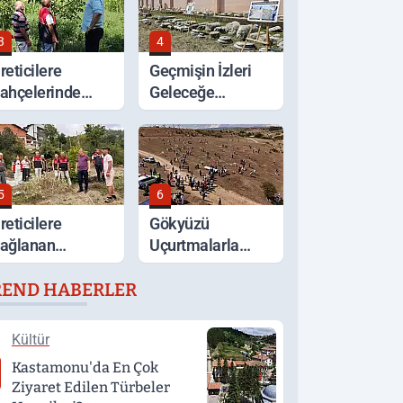
3
4
reticilere
Geçmişin İzleri
ahçelerinde
Geleceğe
erinde Tarım
Taşınıyor
esteği
5
6
reticilere
Gökyüzü
ağlanan
Uçurtmalarla
estekler Sahada
Renklendi
REND HABERLER
eğerlendirildi
Kültür
Kastamonu'da En Çok
Ziyaret Edilen Türbeler