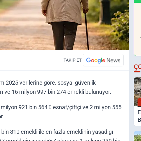
TAKİP ET
Ç
 2025 verilerine göre, sosyal güvenlik
n ve 16 milyon 997 bin 274 emekli bulunuyor.
 2 milyon 921 bin 564'ü esnaf/çiftçi ve 2 milyon 555
E
r.
B
G
0 bin 810 emekli ile en fazla emeklinin yaşadığı
K
487 emeklinin yaşadığı Ankara ve 1 milyon 239 bin