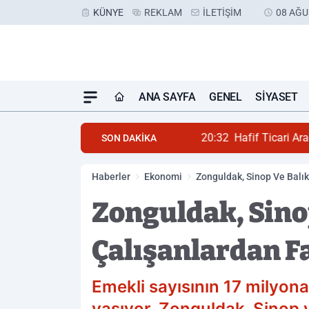
KÜNYE
REKLAM
İLETIŞIM
08 AĞU
ANA SAYFA
GENEL
SIYASET
20:32
Hafif Ticari Araç S
SON DAKİKA
Haberler
Ekonomi
Zonguldak, Sinop Ve Balık
Zonguldak, Sinop
Çalışanlardan F
Emekli sayısının 17 milyona
yaşıyor. Zonguldak, Sinop ve