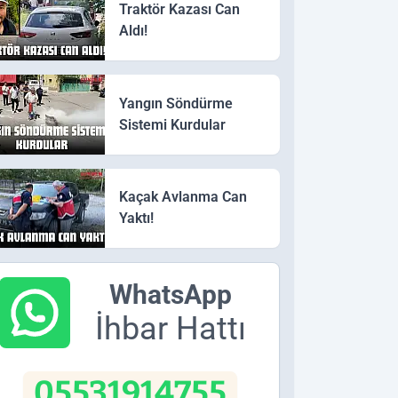
Traktör Kazası Can
Aldı!
Yangın Söndürme
Sistemi Kurdular
Kaçak Avlanma Can
Yaktı!
WhatsApp
İhbar Hattı
05531914755