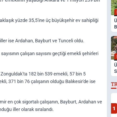
klaşık yüzde 35,5'ine üç büyükşehir ev sahipliği
Ü
B
Y
D
ller ise Ardahan, Bayburt ve Tunceli oldu.
sayısının çalışan sayısını geçtiği emekli şehirleri
Ü
S
 Zonguldak'ta 182 bin 539 emekli, 57 bin 5
D
li, 371 bin 76 çalışanın olduğu Balıkesir'de ise
T
D
mir en çok sigortalı çalışanın, Bayburt, Ardahan ve
1
nduğu iller olarak sıralandı.