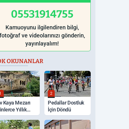
05531914755
Kamuoyunu ilgilendiren bilgi,
fotoğraf ve videolarınızı gönderin,
yayınlayalım!
OK OKUNANLAR
1
2
v Kaya Mezarı
Pedallar Dostluk
inlerce Yıllık
İçin Döndü
eçmişiyle
orunuyor