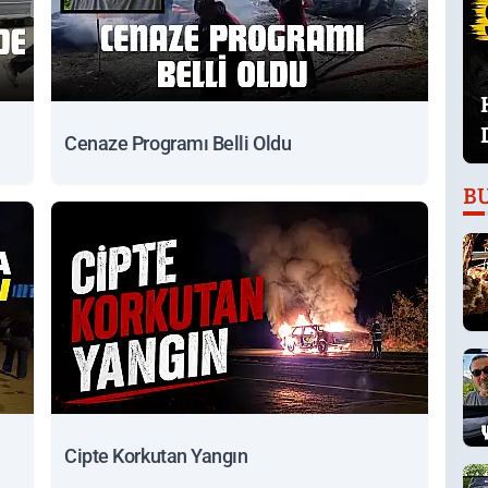
Cenaze Programı Belli Oldu
B
Cipte Korkutan Yangın