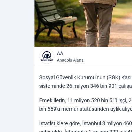
AA
Anadolu Ajansı
Sosyal Güvenlik Kurumu'nun (SGK) Kasım
sisteminde 26 milyon 346 bin 901 çalışa
Emeklilerin, 11 milyon 520 bin 51'i işçi,
bin 659'u memur statüsünden aylık alıyo
İstatistiklere göre, İstanbul 3 milyon 46
şehir oldu. İstanbul'u 1 milyon 332 bin 