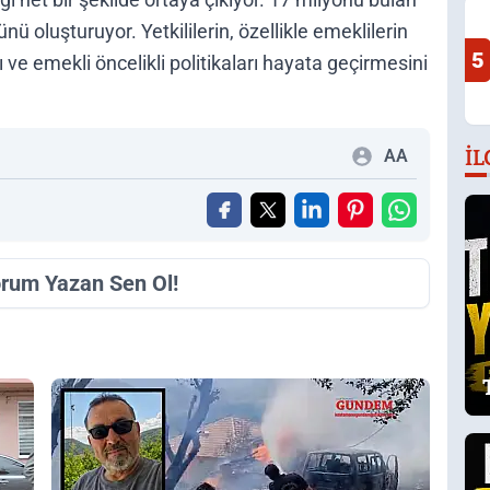
 oluşturuyor. Yetkililerin, özellikle emeklilerin
5
ı ve emekli öncelikli politikaları hayata geçirmesini
İL
AA
orum Yazan Sen Ol!