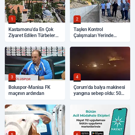
1
2
Kastamonu'da En Çok
Taşkın Kontrol
Ziyaret Edilen Türbeler
Çalışmaları Yerinde
Hangileri?
İncelendi
3
4
Boluspor-Manisa FK
Çorum'da balya makinesi
maçının ardından
yangına sebep oldu: 500
dönüm anız küle döndü
5
6