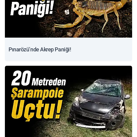
Pınarözü’nde Akrep Paniği!