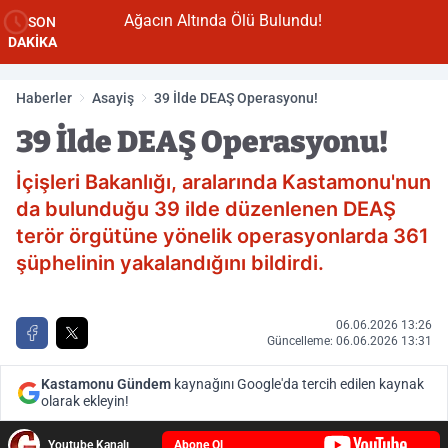
Ağacın Altında Ölü Bulundu!
SON
DAKİKA
Haberler
Asayiş
39 İlde DEAŞ Operasyonu!
39 İlde DEAŞ Operasyonu!
İçişleri Bakanlığı, aralarında Kastamonu'nun
da bulunduğu 39 ilde düzenlenen DEAŞ
terör örgütüne yönelik operasyonlarda 361
şüphelinin yakalandığını bildirdi.
06.06.2026 13:26
Güncelleme: 06.06.2026 13:31
Kastamonu Gündem
kaynağını Google'da tercih edilen kaynak
olarak ekleyin!
Youtube Kanalı
Abone Ol