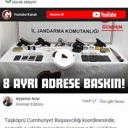
olarak ekleyin!
Youtube Kanalı
Abone Ol
Ayşenur Acar
TAKİP ET
İnternet Editörü
Taşköprü Cumhuriyet Başsavcılığı koordinesinde,