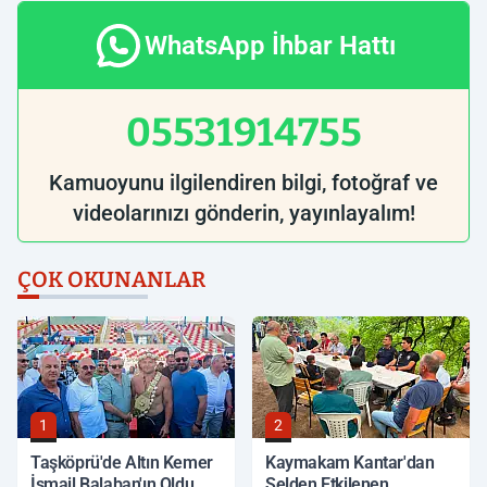
WhatsApp İhbar Hattı
05531914755
Kamuoyunu ilgilendiren bilgi, fotoğraf ve
videolarınızı gönderin, yayınlayalım!
ÇOK OKUNANLAR
1
2
Taşköprü'de Altın Kemer
Kaymakam Kantar'dan
İsmail Balaban'ın Oldu
Selden Etkilenen