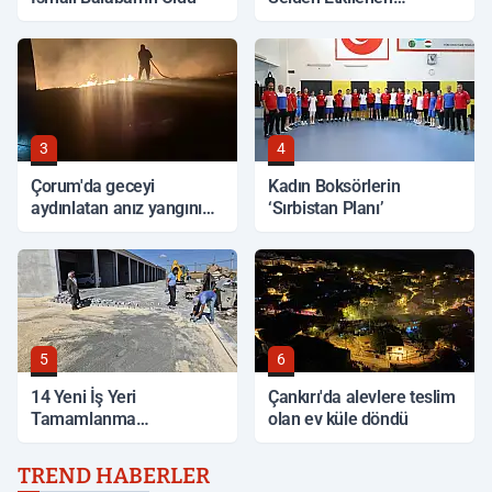
Bölgelerde İnceleme
3
4
Çorum'da geceyi
Kadın Boksörlerin
aydınlatan anız yangını
‘Sırbistan Planı’
korkuttu
5
6
14 Yeni İş Yeri
Çankırı'da alevlere teslim
Tamamlanma
olan ev küle döndü
Aşamasında
TREND HABERLER