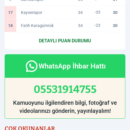
-35
17
Kayserispor
34
30
-23
18
Fatih Karagümrük
34
30
DETAYLI PUAN DURUMU
WhatsApp İhbar Hattı
05531914755
Kamuoyunu ilgilendiren bilgi, fotoğraf ve
videolarınızı gönderin, yayınlayalım!
ÇOK OKUNANLAR