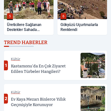
5
6
Üreticilere Sağlanan
Gökyüzü Uçurtmalarla
Destekler Sahada
Renklendi
Değerlendirildi
TREND HABERLER
Kültür
1
Kastamonu'da En Çok Ziyaret
Edilen Türbeler Hangileri?
Kültür
2
Ev Kaya Mezarı Binlerce Yıllık
Geçmişiyle Korunuyor