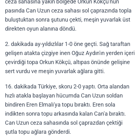
ceza sahasına yakın bölgede Orkun Kökçü'nün
pasında Can Uzun ceza sahası sol çaprazında topla
buluştuktan sonra şutunu çekti, meşin yuvarlak üst
direkten oyun alanına döndü.
2. dakikada ay-yıldızlılar 1-0 öne geçti. Sağ taraftan
gelişen atakta çizgiye inen Oğuz Aydın'ın yerden içeri
çevirdiği topa Orkun Kökçü, altıpas önünde gelişine
sert vurdu ve meşin yuvarlak ağlara gitti.
16. dakikada Türkiye, skoru 2-0 yaptı. Orta alandan
hızlı atakla başlayan hücumda Can Uzun soldan
bindiren Eren Elmalı'ya topu bıraktı. Eren sola
indikten sonra topu arkasında kalan Can'a bıraktı.
Can Uzun ceza sahasında sol çaprazdan çektiği
şutla topu ağlara gönderdi.