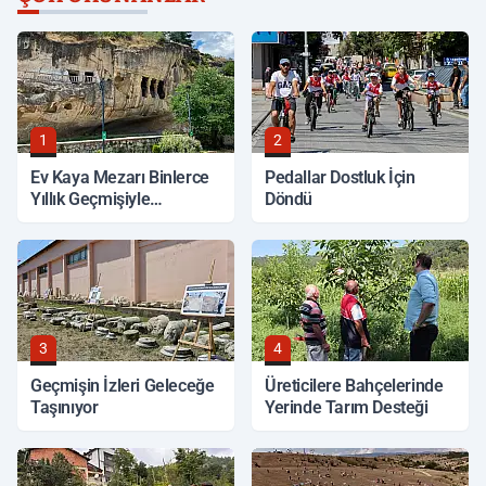
1
2
Ev Kaya Mezarı Binlerce
Pedallar Dostluk İçin
Yıllık Geçmişiyle
Döndü
Korunuyor
3
4
Geçmişin İzleri Geleceğe
Üreticilere Bahçelerinde
Taşınıyor
Yerinde Tarım Desteği