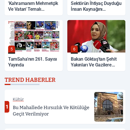
'Kahramanım Mehmetçik
Sektörün İhtiyaç Duyduğu
Ve Vatan' Temalı
İnsan Kaynağını
Yarışmada Oylama
Yetiştiriyor
Başladı
5
6
TamSaha'nın 261. Sayısı
Bakan Göktaş'tan Şehit
Yayında
Yakınları Ve Gazilere
Müjde
TREND HABERLER
Kültür
1
Bu Mahallede Hırsızlık Ve Kötülüğe
Geçit Verilmiyor