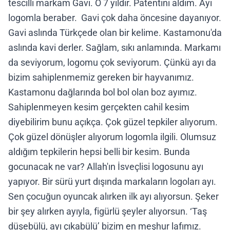
tescilli markam Gavi. O 7 yıldır. Patentini aldım. Ayı
logomla beraber. Gavi çok daha öncesine dayanıyor.
Gavi aslında Türkçede olan bir kelime. Kastamonu'da
aslında kavi derler. Sağlam, sıkı anlamında. Markamı
da seviyorum, logomu çok seviyorum. Çünkü ayı da
bizim sahiplenmemiz gereken bir hayvanımız.
Kastamonu dağlarında bol bol olan boz ayımız.
Sahiplenmeyen kesim gerçekten cahil kesim
diyebilirim bunu açıkça. Çok güzel tepkiler alıyorum.
Çok güzel dönüşler alıyorum logomla ilgili. Olumsuz
aldığım tepkilerin hepsi belli bir kesim. Bunda
gocunacak ne var? Allah'ın İsveçlisi logosunu ayı
yapıyor. Bir sürü yurt dışında markaların logoları ayı.
Sen çocuğun oyuncak alırken ilk ayı alıyorsun. Şeker
bir şey alırken ayıyla, figürlü şeyler alıyorsun. ‘Taş
düşebülü, ayı çıkabülü’ bizim en meşhur lafımız.