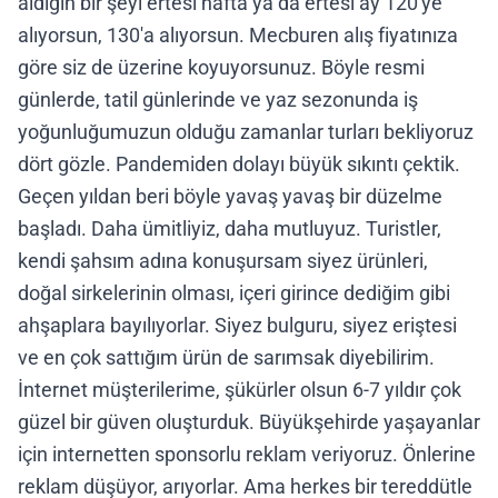
aldığın bir şeyi ertesi hafta ya da ertesi ay 120'ye
alıyorsun, 130'a alıyorsun. Mecburen alış fiyatınıza
göre siz de üzerine koyuyorsunuz. Böyle resmi
günlerde, tatil günlerinde ve yaz sezonunda iş
yoğunluğumuzun olduğu zamanlar turları bekliyoruz
dört gözle. Pandemiden dolayı büyük sıkıntı çektik.
Geçen yıldan beri böyle yavaş yavaş bir düzelme
başladı. Daha ümitliyiz, daha mutluyuz. Turistler,
kendi şahsım adına konuşursam siyez ürünleri,
doğal sirkelerinin olması, içeri girince dediğim gibi
ahşaplara bayılıyorlar. Siyez bulguru, siyez eriştesi
ve en çok sattığım ürün de sarımsak diyebilirim.
İnternet müşterilerime, şükürler olsun 6-7 yıldır çok
güzel bir güven oluşturduk. Büyükşehirde yaşayanlar
için internetten sponsorlu reklam veriyoruz. Önlerine
reklam düşüyor, arıyorlar. Ama herkes bir tereddütle