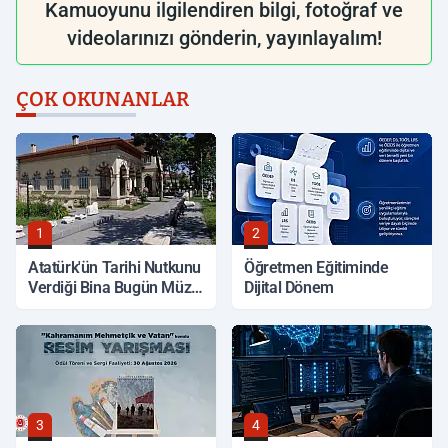
Kamuoyunu ilgilendiren bilgi, fotoğraf ve
videolarınızı gönderin, yayınlayalım!
ÇOK OKUNANLAR
1
2
Atatürk'ün Tarihi Nutkunu
Öğretmen Eğitiminde
Verdiği Bina Bugün Müze
Dijital Dönem
Olarak Hizmet Veriyor
3
4