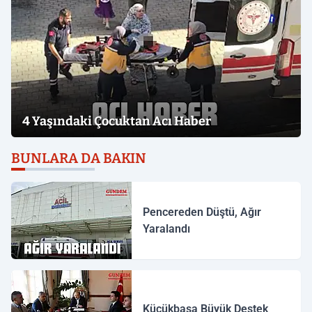
4 Yaşındaki Çocuktan Acı Haber
BUNLARA DA BAKIN
Pencereden Düştü, Ağır
Yaralandı
Küçükbaşa Büyük Destek