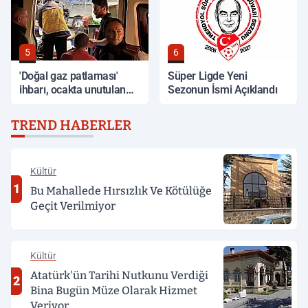
5
6
'Doğal gaz patlaması'
Süper Ligde Yeni
ihbarı, ocakta unutulan
Sezonun İsmi Açıklandı
yemek çıktı
TREND HABERLER
Kültür
1
Bu Mahallede Hırsızlık Ve Kötülüğe
Geçit Verilmiyor
Kültür
Atatürk'ün Tarihi Nutkunu Verdiği
2
Bina Bugün Müze Olarak Hizmet
Veriyor