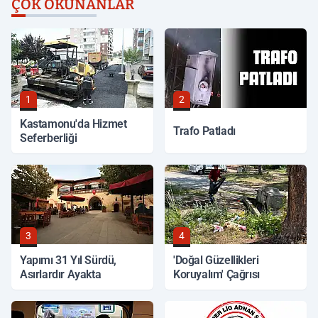
ÇOK OKUNANLAR
1
2
Kastamonu'da Hizmet
Trafo Patladı
Seferberliği
3
4
Yapımı 31 Yıl Sürdü,
'Doğal Güzellikleri
Asırlardır Ayakta
Koruyalım' Çağrısı