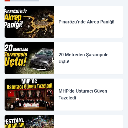
Pınarözü’nde Akrep Paniği!
20 Metreden Şarampole
Uçtu!
MHP’de Usturacı Güven
Tazeledi