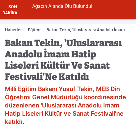
Ağacın Altında Ölü Bulundu!
SON
DAKİKA
Haberler
Eğitim
Bakan Tekin, 'Uluslararası Anadolu İmam
Hatip Liseleri Kültür Ve Sanat Festivali'Ne
Bakan Tekin, 'Uluslararası
Katıldı
Anadolu İmam Hatip
Liseleri Kültür Ve Sanat
Festivali'Ne Katıldı
Milli Eğitim Bakanı Yusuf Tekin, MEB Din
Öğretimi Genel Müdürlüğü koordinesinde
düzenlenen 'Uluslararası Anadolu İmam
Hatip Liseleri Kültür ve Sanat Festivali'ne
katıldı.