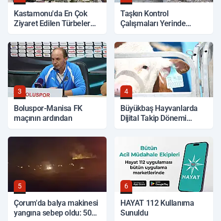
Kastamonu'da En Çok
Taşkın Kontrol
Ziyaret Edilen Türbeler
Çalışmaları Yerinde
Hangileri?
İncelendi
3
4
Boluspor-Manisa FK
Büyükbaş Hayvanlarda
maçının ardından
Dijital Takip Dönemi
Başlıyor
5
6
Çorum'da balya makinesi
HAYAT 112 Kullanıma
yangına sebep oldu: 500
Sunuldu