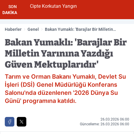
Cipte Korkutan Yangın
SON
DAKİKA
Haberler
Genel
Bakan Yumaklı: 'Barajlar Bir Milletin
Yarınına Yazdığı Güven Mektuplarıdır'
Bakan Yumaklı: 'Barajlar Bir
Milletin Yarınına Yazdığı
Güven Mektuplarıdır'
Tarım ve Orman Bakanı Yumaklı, Devlet Su
İşleri (DSİ) Genel Müdürlüğü Konferans
Salonu'nda düzenlenen '2026 Dünya Su
Günü' programına katıldı.
26.03.2026 06:00
Güncelleme: 26.03.2026 06:00