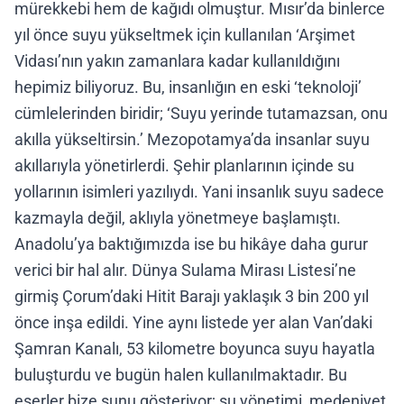
mürekkebi hem de kağıdı olmuştur. Mısır’da binlerce
yıl önce suyu yükseltmek için kullanılan ‘Arşimet
Vidası’nın yakın zamanlara kadar kullanıldığını
hepimiz biliyoruz. Bu, insanlığın en eski ‘teknoloji’
cümlelerinden biridir; ‘Suyu yerinde tutamazsan, onu
akılla yükseltirsin.’ Mezopotamya’da insanlar suyu
akıllarıyla yönetirlerdi. Şehir planlarının içinde su
yollarının isimleri yazılıydı. Yani insanlık suyu sadece
kazmayla değil, aklıyla yönetmeye başlamıştı.
Anadolu’ya baktığımızda ise bu hikâye daha gurur
verici bir hal alır. Dünya Sulama Mirası Listesi’ne
girmiş Çorum’daki Hitit Barajı yaklaşık 3 bin 200 yıl
önce inşa edildi. Yine aynı listede yer alan Van’daki
Şamran Kanalı, 53 kilometre boyunca suyu hayatla
buluşturdu ve bugün halen kullanılmaktadır. Bu
eserler bize şunu gösteriyor; su yönetimi, medeniyet