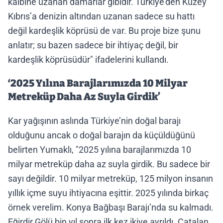
kalbine uzanan damarlar gibidir. Türkiye’den Kuzey
Kıbrıs’a denizin altından uzanan sadece su hattı
değil kardeşlik köprüsü de var. Bu proje bize şunu
anlatır; su bazen sadece bir ihtiyaç değil, bir
kardeşlik köprüsüdür" ifadelerini kullandı.
‘2025 Yılına Barajlarımızda 10 Milyar
Metreküp Daha Az Suyla Girdik’
Kar yağışının aslında Türkiye’nin doğal barajı
olduğunu ancak o doğal barajın da küçüldüğünü
belirten Yumaklı, "2025 yılına barajlarımızda 10
milyar metreküp daha az suyla girdik. Bu sadece bir
sayı değildir. 10 milyar metreküp, 125 milyon insanın
yıllık içme suyu ihtiyacına eşittir. 2025 yılında birkaç
örnek verelim. Konya Bağbaşı Barajı’nda su kalmadı.
Eğirdir Gölü bin yıl sonra ilk kez ikiye ayrıldı. Çatalan