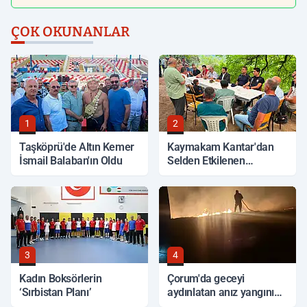
ÇOK OKUNANLAR
1
2
Taşköprü'de Altın Kemer
Kaymakam Kantar'dan
İsmail Balaban'ın Oldu
Selden Etkilenen
Bölgelerde İnceleme
3
4
Kadın Boksörlerin
Çorum'da geceyi
‘Sırbistan Planı’
aydınlatan anız yangını
korkuttu