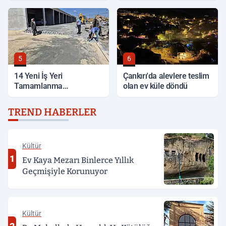
5
6
14 Yeni İş Yeri
Çankırı'da alevlere teslim
Tamamlanma
olan ev küle döndü
Aşamasında
TREND HABERLER
Kültür
1
Ev Kaya Mezarı Binlerce Yıllık
Geçmişiyle Korunuyor
Kültür