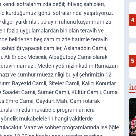
kendi sofralarımızda değil; ihtiyaç sahipleri,
le kurduğumuz ’gönül sofralarında’ yaşatıyoruz.
4
 ve diğer yardımlar, bu ayın ruhunu kuşanmamıza
 en fazla uygulamalardan biri olan teravih ve
nde belirlenen beş camimizde hatimle teravih
v sahipliği yapacak camiler, Aslahaddin Camii,
ii, Ali Ericek Mescidi, Alpağutbey Camii olarak
5
ü teravih namazı. Medeniyetimizin kadim Ramazan
azı ve cumhur müezzinliği bu yıl şehrimizin 12
ıldırım Bayezid Camii, Siteler Camii, Kalıcı Konutlar
İL
ide Saadet Camii, Sümer Camii, Kültür Camii, Cuma
nus Emre Camii, Çaydurt Mah. Camii olarak
 kurslarımızda mukabele programları icra
 yönelik mukabelelerin hangi vakitlerde
ulacaktır. Vaaz ve sohbet programlarında ise öğle