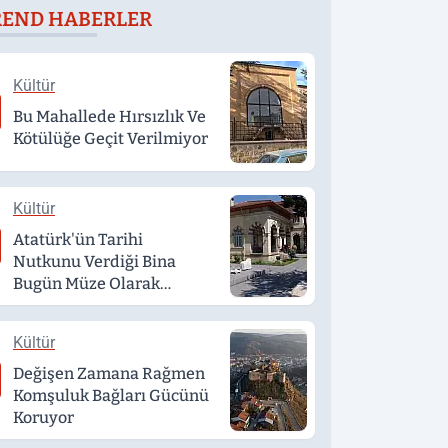
REND HABERLER
etiştiriyor
Kültür
Bu Mahallede Hırsızlık Ve
Kötülüğe Geçit Verilmiyor
Kültür
Atatürk'ün Tarihi
Nutkunu Verdiği Bina
Bugün Müze Olarak
Hizmet Veriyor
Kültür
Değişen Zamana Rağmen
Komşuluk Bağları Gücünü
Koruyor