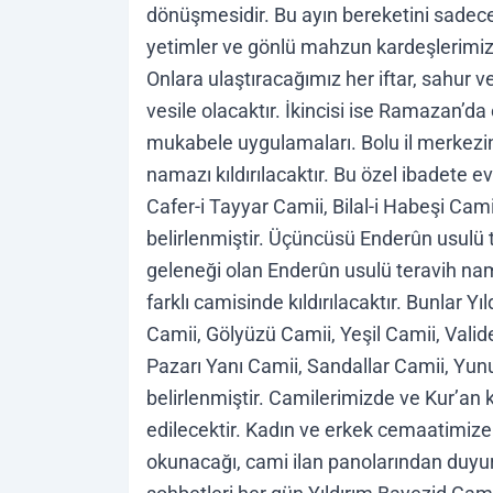
dönüşmesidir. Bu ayın bereketini sadece 
yetimler ve gönlü mahzun kardeşlerimiz
Onlara ulaştıracağımız her iftar, sahur
vesile olacaktır. İkincisi ise Ramazan’da
mukabele uygulamaları. Bolu il merkezi
namazı kıldırılacaktır. Bu özel ibadete e
Cafer-i Tayyar Camii, Bilal-i Habeşi Cam
belirlenmiştir. Üçüncüsü Enderûn usul
geleneği olan Enderûn usulü teravih nam
farklı camisinde kıldırılacaktır. Bunlar Y
Camii, Gölyüzü Camii, Yeşil Camii, Val
Pazarı Yanı Camii, Sandallar Camii, Yu
belirlenmiştir. Camilerimizde ve Kur’an
edilecektir. Kadın ve erkek cemaatimize
okunacağı, cami ilan panolarından duyur