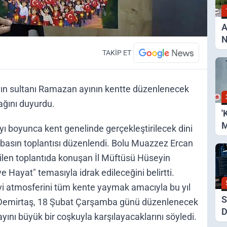
A
N
B
TAKİP ET
O
V
yın sultanı Ramazan ayının kentte düzenlenecek
ağını duyurdu.
'
M
ı boyunca kent genelinde gerçekleştirilecek dini
V
a basın toplantısı düzenlendi. Bolu Muazzez Ercan
Y
rilen toplantıda konuşan İl Müftüsü Hüseyin
O
 Hayat" temasıyla idrak edileceğini belirtti.
 atmosferini tüm kente yaymak amacıyla bu yıl
S
du. Demirtaş, 18 Şubat Çarşamba günü düzenlenecek
D
ını büyük bir coşkuyla karşılayacaklarını söyledi.
K