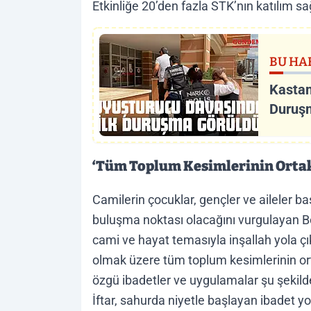
Etkinliğe 20’den fazla STK’nın katılım s
BU HA
Kastam
Duruş
‘Tüm Toplum Kesimlerinin Ortak
Camilerin çocuklar, gençler ve aileler b
buluşma noktası olacağını vurgulayan B
cami ve hayat temasıyla inşallah yola çı
olmak üzere tüm toplum kesimlerinin or
özgü ibadetler ve uygulamalar şu şekilde;
İftar, sahurda niyetle başlayan ibadet y