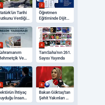
1
2
tatürk'ün Tarihi
Öğretmen
utkunu Verdiği
Eğitiminde Dijital
ina Bugün Müze
Dönem
larak Hizmet
eriyor
3
4
Kahramanım
TamSaha'nın 261.
ehmetçik Ve
Sayısı Yayında
atan' Temalı
arışmada
ylama Başladı
5
6
ektörün İhtiyaç
Bakan Göktaş'tan
uyduğu İnsan
Şehit Yakınları Ve
aynağını
Gazilere Müjde