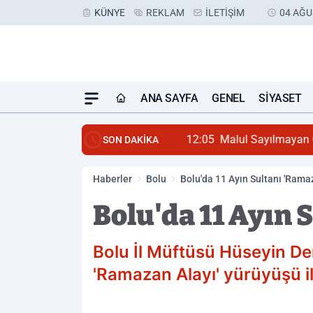
KÜNYE
REKLAM
İLETIŞIM
04 AĞU
ANA SAYFA
GENEL
SIYASET
12:05
Malul Sayılmayan G
SON DAKİKA
Haberler
Bolu
Bolu'da 11 Ayın Sultanı 'Ramaz
Bolu'da 11 Ayın 
Bolu İl Müftüsü Hüseyin De
'Ramazan Alayı' yürüyüşü i