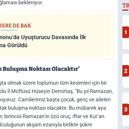
ağlaması bekleniyor.
T
Y
BERE DE BAK
1
onu’da Uyuşturucu Davasında İlk
ma Görüldü
 Buluşma Noktası Olacaktır’
2
aşta olmak üzere toplumun tüm kesimleri için bir
olu İl Müftüsü Hüseyin Demirtaş, "Bu yıl Ramazan,
kıyoruz. Camilerimiz başta çocuk, genç ve aileleri
tak buluşma noktası olacaktır. Bu mübarek aya
3
 birincisi Ramazan’ın özü oruç, iftar ve Kur’an.
olculuğunun akşam ezanıyla birlikte şükre