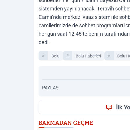
sohbetleri her gün Yıldırım Bayezid Cam
sistemden yayınlanacak. Teravih sohbetl
Camii’nde merkezi vaaz sistemi ile sohb
camilerimizde de sohbet programları icra 
her gün saat 12.45’te benim tarafımdan
dedi.
Bolu
Bolu Haberleri
Bolu H
PAYLAŞ
İlk Y
BAKMADAN GEÇME