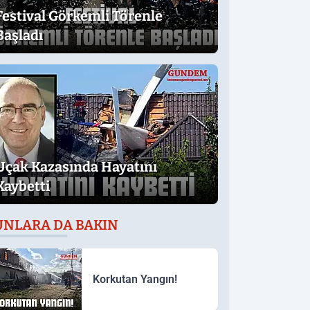
Festival Görkemli Törenle
Başladı
Uçak Kazasında Hayatını
Kaybetti
UNLARA DA BAKIN
Korkutan Yangın!