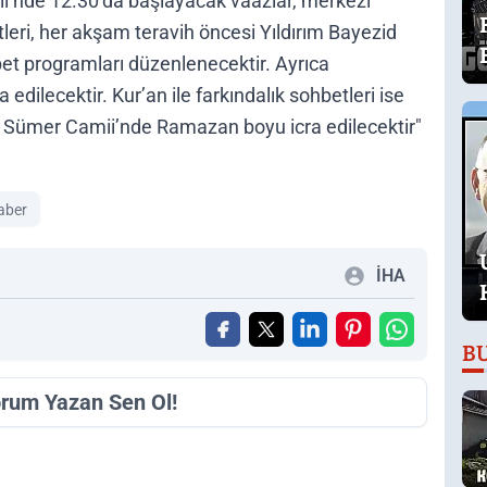
ii’nde 12.30’da başlayacak vaazlar, merkezi
eri, her akşam teravih öncesi Yıldırım Bayezid
et programları düzenlenecektir. Ayrıca
edilecektir. Kur’an ile farkındalık sohbetleri ise
 Sümer Camii’nde Ramazan boyu icra edilecektir"
aber
İHA
B
orum Yazan Sen Ol!