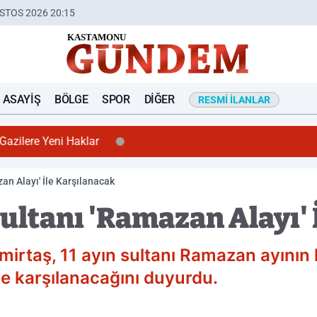
STOS 2026 20:15
ASAYIŞ
BÖLGE
SPOR
DIĞER
RESMI İLANLAR
azilere Yeni Haklar
an Alayı' İle Karşılanacak
Sultanı 'Ramazan Alayı'
mirtaş, 11 ayın sultanı Ramazan ayını
le karşılanacağını duyurdu.