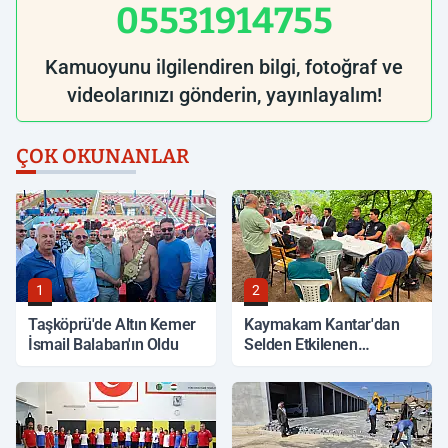
05531914755
Kamuoyunu ilgilendiren bilgi, fotoğraf ve
videolarınızı gönderin, yayınlayalım!
ÇOK OKUNANLAR
1
2
Taşköprü'de Altın Kemer
Kaymakam Kantar'dan
İsmail Balaban'ın Oldu
Selden Etkilenen
Bölgelerde İnceleme