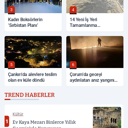
3
4
Kadın Boksörlerin
14 Yeni İş Yeri
‘Sırbistan Planı’
Tamamlanma
Aşamasında
5
6
Çankırı'da alevlere teslim
Çorum'da geceyi
olan ev küle döndü
aydınlatan anız yangını
korkuttu
TREND HABERLER
Kültür
1
Ev Kaya Mezarı Binlerce Yıllık