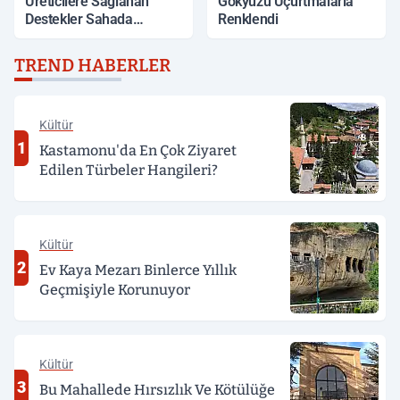
Üreticilere Sağlanan
Gökyüzü Uçurtmalarla
Destekler Sahada
Renklendi
Değerlendirildi
TREND HABERLER
Kültür
1
Kastamonu'da En Çok Ziyaret
Edilen Türbeler Hangileri?
Kültür
2
Ev Kaya Mezarı Binlerce Yıllık
Geçmişiyle Korunuyor
Kültür
3
Bu Mahallede Hırsızlık Ve Kötülüğe