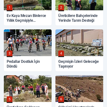
1
2
Ev Kaya Mezarı Binlerce
Üreticilere Bahçelerinde
Yıllık Geçmişiyle
Yerinde Tarım Desteği
Korunuyor
3
4
Pedallar Dostluk İçin
Geçmişin İzleri Geleceğe
Döndü
Taşınıyor
5
6