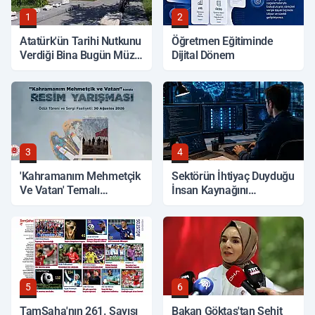
1
2
Atatürk'ün Tarihi Nutkunu
Öğretmen Eğitiminde
Verdiği Bina Bugün Müze
Dijital Dönem
Olarak Hizmet Veriyor
3
4
'Kahramanım Mehmetçik
Sektörün İhtiyaç Duyduğu
Ve Vatan' Temalı
İnsan Kaynağını
Yarışmada Oylama
Yetiştiriyor
Başladı
5
6
TamSaha'nın 261. Sayısı
Bakan Göktaş'tan Şehit