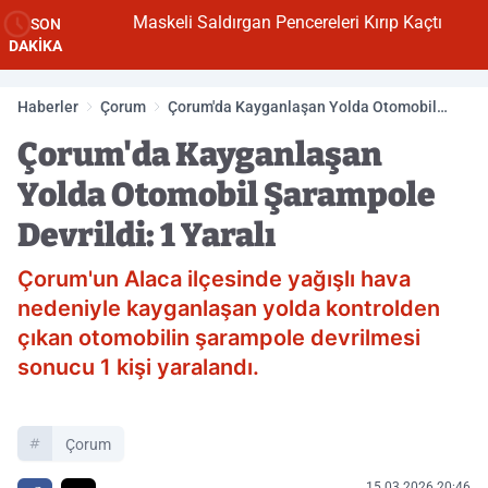
Maskeli Saldırgan Pencereleri Kırıp Kaçtı
SON
DAKİKA
Haberler
Çorum
Çorum'da Kayganlaşan Yolda Otomobil
Şarampole Devrildi: 1 Yaralı
Çorum'da Kayganlaşan
Yolda Otomobil Şarampole
Devrildi: 1 Yaralı
Çorum'un Alaca ilçesinde yağışlı hava
nedeniyle kayganlaşan yolda kontrolden
çıkan otomobilin şarampole devrilmesi
sonucu 1 kişi yaralandı.
Çorum
15.03.2026 20:46