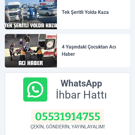
Tek Şeritli Yolda Kaza
4 Yaşındaki Çocuktan Acı
Haber
WhatsApp
İhbar Hattı
05531914755
ÇEKİN, GÖNDERİN, YAYINLAYALIM!