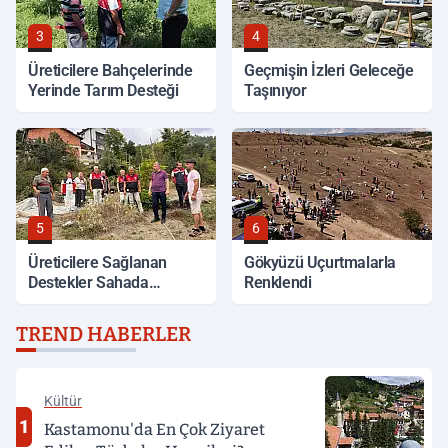
3
4
Üreticilere Bahçelerinde
Geçmişin İzleri Geleceğe
Yerinde Tarım Desteği
Taşınıyor
5
6
Üreticilere Sağlanan
Gökyüzü Uçurtmalarla
Destekler Sahada
Renklendi
Değerlendirildi
TREND HABERLER
Kültür
1
Kastamonu'da En Çok Ziyaret