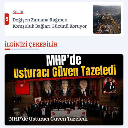
Kültür
5
Değişen Zamana Rağmen
Komşuluk Bağları Gücünü Koruyor
İLGINIZI ÇEKEBILIR
MHP’de Usturacı Güven Tazeledi