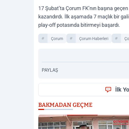
17 Şubat’ta Çorum FK’nın başına geçen 
kazandırdı. İlk aşamada 7 maçlık bir gali
play-off potasında bitirmeyi başardı.
Çorum
Çorum Haberleri
Ço
PAYLAŞ
İlk Y
BAKMADAN GEÇME