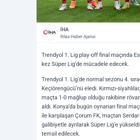
İHA
İhlas Haber Ajansı
Trendyol 1. Lig play-off final maçında 
kez Süper Lig’de mücadele edecek.
Trendyol 1. Lig’de normal sezonu 4. sı
Keçiörengücü’nü eledi. Kırmızı-siyahlılar,
maçta 1-0 mağlup olduğu rakibine rövanşta
aldı. Konya’da bugün oynanan final maç
ile karşılaşan Çorum FK, maçtan Serdar
galibiyetle ayrılarak Süper Lig’e yüksel
temsil edilecek.