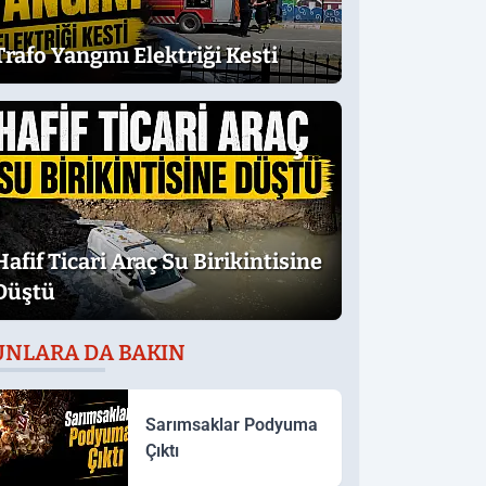
Trafo Yangını Elektriği Kesti
Hafif Ticari Araç Su Birikintisine
Düştü
UNLARA DA BAKIN
Sarımsaklar Podyuma
Çıktı