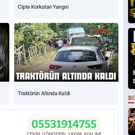
Cipte Korkutan Yangın
Traktörün Altında Kaldı
B
05531914755
ÇEKİN, GÖNDERİN, YAYINLAYALIM!