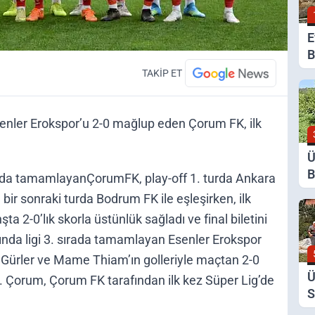
E
B
G
TAKİP ET
K
Esenler Erokspor’u 2-0 mağlup eden Çorum FK, ilk
Ü
B
rada tamamlayanÇorumFK, play-off 1. turda Ankara
Y
 bir sonraki turda Bodrum FK ile eşleşirken, ilk
D
 2-0’lık skorla üstünlük sağladı ve final biletini
ında ligi 3. sırada tamamlayan Esenler Erokspor
 Gürler ve Mame Thiam’ın golleriyle maçtan 2-0
Ü
di. Çorum, Çorum FK tarafından ilk kez Süper Lig’de
S
D