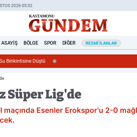
STOS 2026 05:32
ASAYIŞ
BÖLGE
SPOR
DIĞER
RESMI İLANLAR
u Birikintisine Düştü
'de
z Süper Lig'de
inal maçında Esenler Erokspor'u 2-0 mağ
cek.