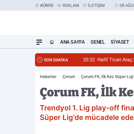
KÜNYE
REKLAM
İLETIŞIM
08 AĞU
ANA SAYFA
GENEL
SIYASET
20:32
Hafif Ticari Araç S
SON DAKİKA
Haberler
Çorum
Çorum FK, İlk Kez Süper Lig
Çorum FK, İlk Ke
Trendyol 1. Lig play-off f
Süper Lig'de mücadele ede