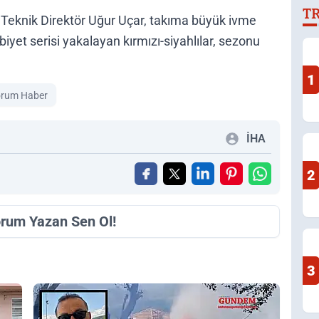
T
D
Teknik Direktör Uğur Uçar, takıma büyük ivme
biyet serisi yakalayan kırmızı-siyahlılar, sezonu
1
rum Haber
İHA
2
orum Yazan Sen Ol!
3