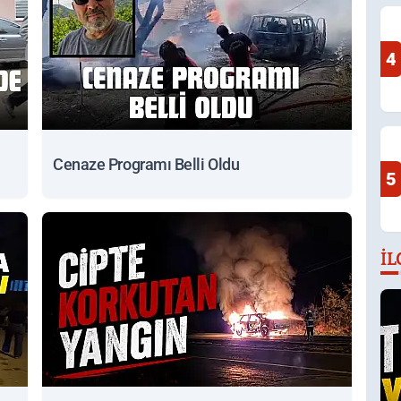
4
Cenaze Programı Belli Oldu
5
İL