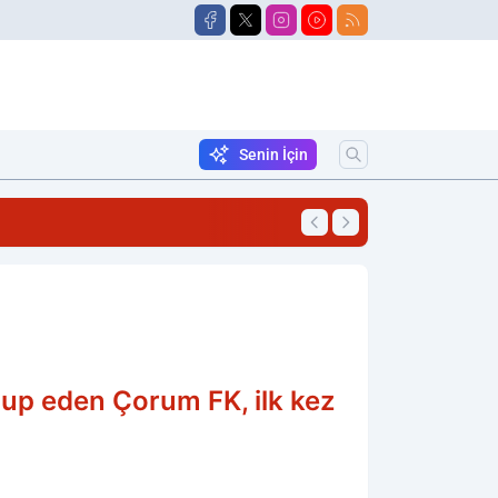
Senin İçin
10:58
Silahla Vurulmuş 
lup eden Çorum FK, ilk kez