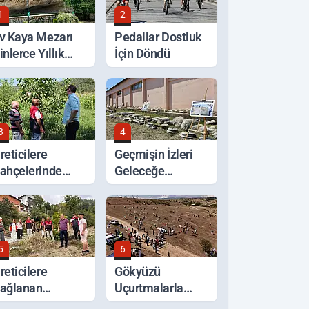
1
2
v Kaya Mezarı
Pedallar Dostluk
inlerce Yıllık
İçin Döndü
eçmişiyle
orunuyor
3
4
reticilere
Geçmişin İzleri
ahçelerinde
Geleceğe
erinde Tarım
Taşınıyor
esteği
5
6
reticilere
Gökyüzü
ağlanan
Uçurtmalarla
estekler Sahada
Renklendi