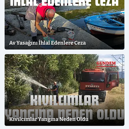
Av Yasağını İhlal Edenlere Ceza
Kıvılcımlar Yangına Neden Oldu