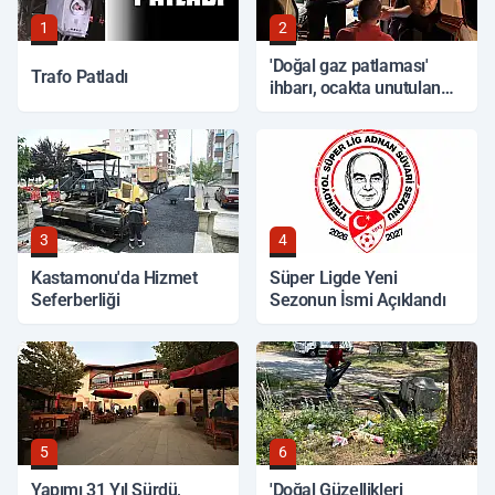
1
2
'Doğal gaz patlaması'
Trafo Patladı
ihbarı, ocakta unutulan
yemek çıktı
3
4
Kastamonu'da Hizmet
Süper Ligde Yeni
Seferberliği
Sezonun İsmi Açıklandı
5
6
Yapımı 31 Yıl Sürdü,
'Doğal Güzellikleri