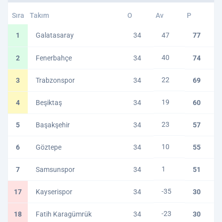
Sıra
Takım
O
Av
P
1
Galatasaray
34
47
77
40
2
Fenerbahçe
34
74
22
3
Trabzonspor
34
69
19
4
Beşiktaş
34
60
23
5
Başakşehir
34
57
10
6
Göztepe
34
55
1
7
Samsunspor
34
51
-35
17
Kayserispor
34
30
-23
18
Fatih Karagümrük
34
30