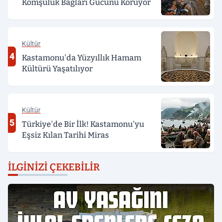
Komşuluk Bağları Gücünü Koruyor
Kültür
4
Kastamonu'da Yüzyıllık Hamam
Kültürü Yaşatılıyor
Kültür
5
Türkiye'de Bir İlk! Kastamonu'yu
Eşsiz Kılan Tarihi Miras
İLGINIZI ÇEKEBILIR