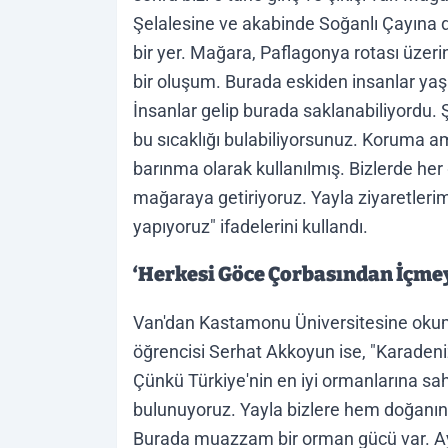
Şelalesine ve akabinde Soğanlı Çayına dö
bir yer. Mağara, Paflagonya rotası üzer
bir oluşum. Burada eskiden insanlar yaşa
İnsanlar gelip burada saklanabiliyordu.
bu sıcaklığı bulabiliyorsunuz. Koruma a
barınma olarak kullanılmış. Bizlerde her 
mağaraya getiriyoruz. Yayla ziyaretler
yapıyoruz" ifadelerini kullandı.
‘Herkesi Göce Çorbasından İçme
Van'dan Kastamonu Üniversitesine okum
öğrencisi Serhat Akkoyun ise, "Karadeni
Çünkü Türkiye'nin en iyi ormanlarına sah
bulunuyoruz. Yayla bizlere hem doğanın
Burada muazzam bir orman gücü var. Ay