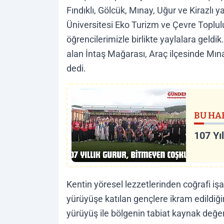
Fındıklı, Gölcük, Mınay, Uğur ve Kirazlı y
Üniversitesi Eko Turizm ve Çevre Toplul
öğrencilerimizle birlikte yaylalara geldi
alan İntaş Mağarası, Araç ilçesinde Mınay
dedi.
BU HA
107 Yı
Kentin yöresel lezzetlerinden coğrafi iş
yürüyüşe katılan gençlere ikram edildiğin
yürüyüş ile bölgenin tabiat kaynak değe