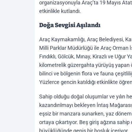
organizasyonuyla Araç’ta 19 Mayıs Atatü
etkinlikle kutlandı.
Doğa Sevgisi Aşılandı
Araç Kaymakamlığı, Araç Belediyesi, 
Milli Parklar Müdürlüğü ile Araç Orman 
Fındıklı, Gölcük, Mınay, Kirazlı ve Uğur 
kilometrelik güzergahta yürüyüş yapan 
bilinci ve bölgenin flora ve fauna çeşitliliğ
Yüzlerce gencin katıldığı etkinlikte öğre
Sahip olduğu doğal oluşumlar ve yılın h
kazandırılmayı bekleyen İntaş Mağarası, 
eşsiz bir manzara sunarken, yaz dönemle
ortaya çıkartıyor. Beş giriş ağzına sah
büyüklüğünde geniş bir boşluk içeriyor.