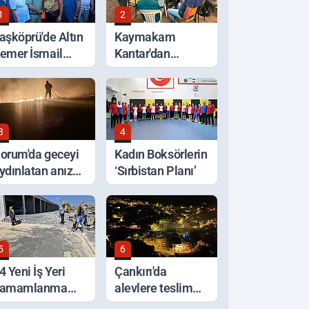
1
2
aşköprü'de Altın
Kaymakam
emer İsmail
Kantar'dan
alaban'ın Oldu
Selden Etkilenen
Bölgelerde
İnceleme
3
4
orum'da geceyi
Kadın Boksörlerin
ydınlatan anız
‘Sırbistan Planı’
angını korkuttu
5
6
4 Yeni İş Yeri
Çankırı'da
amamlanma
alevlere teslim
şamasında
olan ev küle