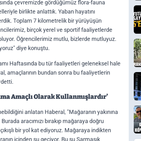
rasında çevremizde gördüğümüz flora-fauna
lleriyle birlikte anlattık. Yaban hayatını
erdik. Toplam 7 kilometrelik bir yürüyüşün
ilerimiz, birçok yerel ve sportif faaliyetlerde
luyor. Öğrencilerimiz mutlu, bizlerde mutluyuz.
yoruz" diye konuştu.
amı Haftasında bu tür faaliyetleri geleneksel hale
al, amaçlarının bundan sonra bu faaliyetlerin
detti.
nma Amaçlı Olarak Kullanmışlardır’
inebildiğini anlatan Haberal, "Mağaranın yakınına
. Burada aracımızı bırakıp mağaraya doğru
ıkışlı bir yol kat ediyoruz. Mağaraya indikten
ğaranın içinden su geçiyor. Bu su Sarmaşık