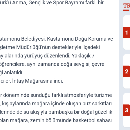
rk'ü Anma, Gençlik ve Spor Bayramı farklı bir
T
1
Kastamonu Belediyesi, Kastamonu Doğa Koruma ve
İşletme Müdürlüğü'nün destekleriyle ilçedeki
Yaylalarında yürüyüş düzenlendi. Yaklaşık 7
öğrencilere, aynı zamanda doğa sevgisi, çevre
2
i anlatıldı.
nciler, İntaş Mağarasına indi.
er döneminde sunduğu farklı atmosferiyle turizme
kış aylarında mağara içinde oluşan buz sarkıtları
3
rinde de su akışıyla bambaşka bir doğal güzellik
ip olan mağara, zemin bölümünde basketbol sahası