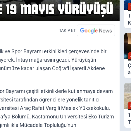
T
K
B
TAKİP ET
k ve Spor Bayramı etkinlikleri çerçevesinde bir
rüyerek, İntaş mağarasını gezdi. Yürüyüşün
Ç
ünümüze kadar ulaşan Coğrafi İşaretli Akdene
a
y
r Bayramı çeşitli etkinliklerle kutlanmaya devam
esi tarafından öğrencilere yönelik tanıtıcı
versitesi Araç Rafet Vergili Meslek Yüksekokulu,
1
ğrafya Bölümü, Kastamonu Üniversitesi Eko Turizm
T
ğımlılıkla Mücadele Topluluğu'nun
A