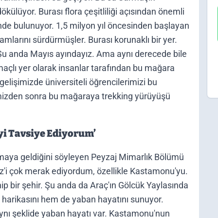
külüyor. Burası flora çeşitliliği açısından önemli
inde bulunuyor. 1,5 milyon yıl öncesinden başlayan
mlarını sürdürmüşler. Burası korunaklı bir yer.
 Şu anda Mayıs ayındayız. Ama aynı derecede bile
maçlı yer olarak insanlar tarafından bu mağara
gelişimizde üniversiteli öğrencilerimizi bu
imizden sonra bu mağaraya trekking yürüyüşü
yi Tavsiye Ediyorum’
aya geldiğini söyleyen Peyzaj Mimarlık Bölümü
z'i çok merak ediyordum, özellikle Kastamonu'yu.
ip bir şehir. Şu anda da Araç'ın Gölcük Yaylasında
 harikasını hem de yaban hayatını sunuyor.
nı şeklide yaban hayatı var. Kastamonu'nun