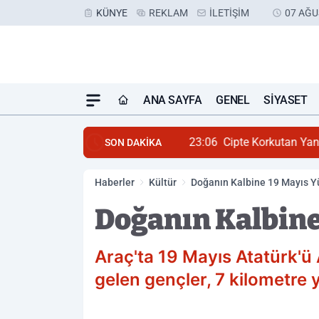
KÜNYE
REKLAM
İLETIŞIM
07 AĞU
ANA SAYFA
GENEL
SIYASET
23:06
Cipte Korkutan Ya
SON DAKİKA
Haberler
Kültür
Doğanın Kalbine 19 Mayıs Y
Doğanın Kalbine
Araç'ta 19 Mayıs Atatürk'ü 
gelen gençler, 7 kilometre 