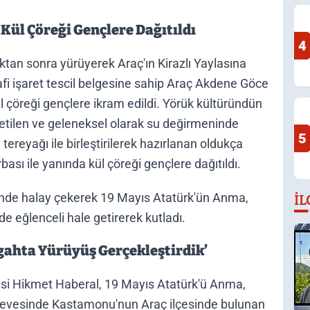
Kül Çöreği Gençlere Dağıtıldı
4
ıktan sonra yürüyerek Araç'ın Kirazlı Yaylasına
fi işaret tescil belgesine sahip Araç Akdene Göce
kül çöreği gençlere ikram edildi. Yörük kültüründün
etilen ve geleneksel olarak su değirmeninde
5
ereyağı ile birleştirilerek hazırlanan oldukça
ası ile yanında kül çöreği gençlere dağıtıldı.
ğinde halay çekerek 19 Mayıs Atatürk'ün Anma,
İL
de eğlenceli hale getirerek kutladı.
gahta Yürüyüş Gerçekleştirdik’
si Hikmet Haberal, 19 Mayıs Atatürk'ü Anma,
erçevesinde Kastamonu'nun Araç ilçesinde bulunan