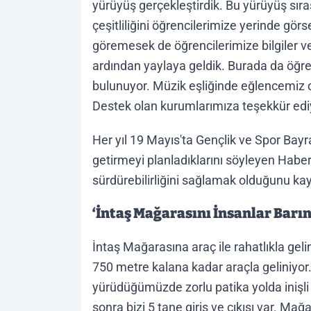
yürüyüş gerçekleştirdik. Bu yürüyüş sı
çeşitliliğini öğrencilerimize yerinde görse
göremesek de öğrencilerimize bilgiler v
ardından yaylaya geldik. Burada da öğrenc
bulunuyor. Müzik eşliğinde eğlencemiz o
Destek olan kurumlarımıza teşekkür edi
Her yıl 19 Mayıs'ta Gençlik ve Spor Bayr
getirmeyi planladıklarını söyleyen Haber
sürdürebilirliğini sağlamak olduğunu kay
‘İntaş Mağarasını İnsanlar Barı
İntaş Mağarasına araç ile rahatlıkla gel
750 metre kalana kadar araçla geliniyor
yürüdüğümüzde zorlu patika yolda inişli ç
sonra bizi 5 tane giriş ve çıkışı var. Ma