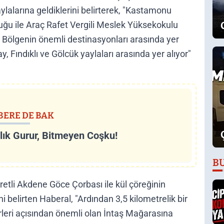
aylalarına geldiklerini belirterek, "Kastamonu
uğu ile Araç Rafet Vergili Meslek Yüksekokulu
k. Bölgenin önemli destinasyonları arasında yer
, Fındıklı ve Gölcük yaylaları arasında yer alıyor"
BERE DE BAK
llık Gurur, Bitmeyen Coşku!
B
aretli Akdene Göce Çorbası ile kül çöreğinin
i belirten Haberal, "Ardından 3,5 kilometrelik bir
rleri açısından önemli olan İntaş Mağarasına