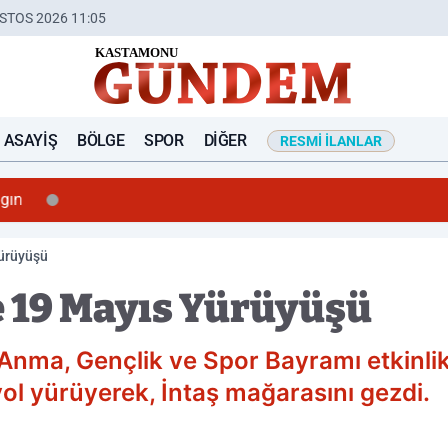
STOS 2026 11:05
ASAYIŞ
BÖLGE
SPOR
DIĞER
RESMI İLANLAR
ngın
ürüyüşü
 19 Mayıs Yürüyüşü
Anma, Gençlik ve Spor Bayramı etkinlik
yol yürüyerek, İntaş mağarasını gezdi.