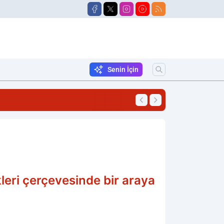
Senin İçin
22:33
Tutuklu Sayısı 5'e 
leri çerçevesinde bir araya