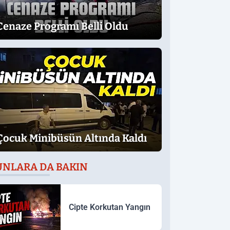
Cenaze Programı Belli Oldu
Çocuk Minibüsün Altında Kaldı
UNLARA DA BAKIN
Cipte Korkutan Yangın