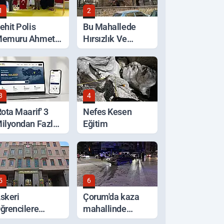
1
2
ehit Polis
Bu Mahallede
emuru Ahmet
Hırsızlık Ve
ahan'a Vefa
Kötülüğe Geçit
Verilmiyor
3
4
Rota Maarif' 3
Nefes Kesen
ilyondan Fazla
Eğitim
iyaret Edildi
5
6
skeri
Çorum'da kaza
ğrencilere
mahallinde
ağlanacak
arbede: Yardım