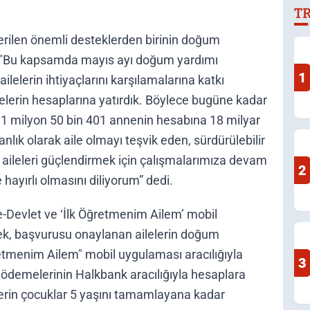
T
İ
A
verilen önemli desteklerden birinin doğum
; "Bu kapsamda mayıs ayı doğum yardımı
1
elerin ihtiyaçlarını karşılamalarına katkı
lerin hesaplarına yatırdık. Böylece bugüne kadar
 milyon 50 bin 401 annenin hesabına 18 milyar
nlık olarak aile olmayı teşvik eden, sürdürülebilir
li aileleri güçlendirmek için çalışmalarımıza devam
2
hayırlı olmasını diliyorum” dedi.
-Devlet ve ‘İlk Öğretmenim Ailem’ mobil
rek, başvurusu onaylanan ailelerin doğum
Öğretmenim Ailem" mobil uygulaması aracılığıyla
3
ı ödemelerinin Halkbank aracılığıyla hesaplara
elerin çocuklar 5 yaşını tamamlayana kadar