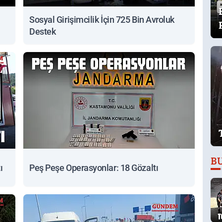
Sosyal Girişimcilik İçin 725 Bin Avroluk
Destek
B
ı
Peş Peşe Operasyonlar: 18 Gözaltı