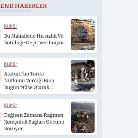
REND HABERLER
mkanlar
etmek isteyen
çıklandı
genç, alkollü
sürücü tarafından
Kültür
darp edildi
Bu Mahallede Hırsızlık Ve
Kötülüğe Geçit Verilmiyor
Kültür
Atatürk'ün Tarihi
Nutkunu Verdiği Bina
Bugün Müze Olarak
Hizmet Veriyor
Kültür
Değişen Zamana Rağmen
Komşuluk Bağları Gücünü
Koruyor