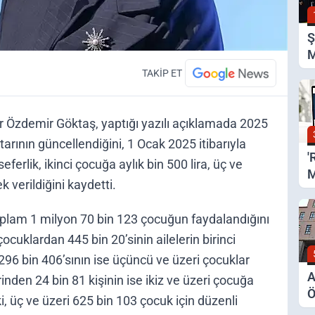
Ş
M
Ş
TAKİP ET
r Özdemir Göktaş, yaptığı yazılı açıklamada 2025
rının güncellendiğini, 1 Ocak 2025 itibarıyla
'
eferlik, ikinci çocuğa aylık bin 500 lira, üç ve
M
ek verildiğini kaydetti.
Z
lam 1 milyon 70 bin 123 çocuğun faydalandığını
cuklardan 445 bin 20’sinin ailelerin birinci
 296 bin 406’sının ise üçüncü ve üzeri çocuklar
A
inden 24 bin 81 kişinin ise ikiz ve üzeri çocuğa
Ö
i, üç ve üzeri 625 bin 103 çocuk için düzenli
S