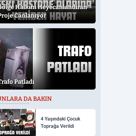
Bölge Halkını Heyecanlandıran
Proje Canlanıyor
Trafo Patladı
UNLARA DA BAKIN
4 Yaşındaki Çocuk
Toprağa Verildi