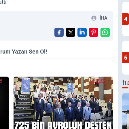
ttı.
İHA
4
orum Yazan Sen Ol!
5
İL