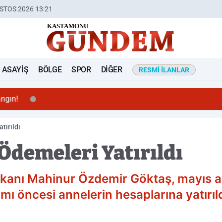
STOS 2026 13:21
ASAYIŞ
BÖLGE
SPOR
DIĞER
RESMI İLANLAR
tırıldı
demeleri Yatırıldı
Bakanı Mahinur Özdemir Göktaş, mayıs 
 öncesi annelerin hesaplarına yatırıldı