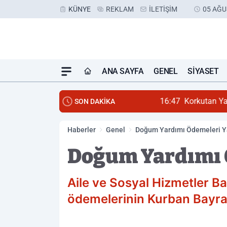
KÜNYE
REKLAM
İLETIŞIM
05 AĞU
ANA SAYFA
GENEL
SIYASET
16:47
Korkutan Yangın!
SON DAKİKA
Haberler
Genel
Doğum Yardımı Ödemeleri Ya
Doğum Yardımı Ö
Aile ve Sosyal Hizmetler 
ödemelerinin Kurban Bayramı