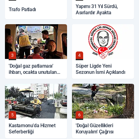
Yapımı 31 Yıl Sürdü,
Trafo Patladı
Asırlardır Ayakta
3
4
'Doğal gaz patlaması'
Süper Ligde Yeni
ihbarı, ocakta unutulan
Sezonun İsmi Açıklandı
yemek çıktı
5
6
Kastamonu'da Hizmet
'Doğal Güzellikleri
Seferberliği
Koruyalım' Çağrısı