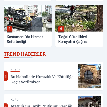
5
6
Kastamonu'da Hizmet
'Doğal Güzellikleri
Seferberliği
Koruyalım' Çağrısı
TREND HABERLER
Kültür
1
Bu Mahallede Hırsızlık Ve Kötülüğe
Geçit Verilmiyor
Kültür
Atatürk'ün Tarihi Nutkunu Verdiği