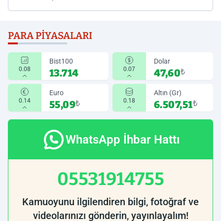
PARA PIYASALARI
Bist100
Dolar
0.08
0.07
13.714
47,60
₺
Euro
Altın (Gr)
0.14
0.18
55,09
₺
6.507,51
₺
WhatsApp İhbar Hattı
05531914755
Kamuoyunu ilgilendiren bilgi, fotoğraf ve
videolarınızı gönderin, yayınlayalım!