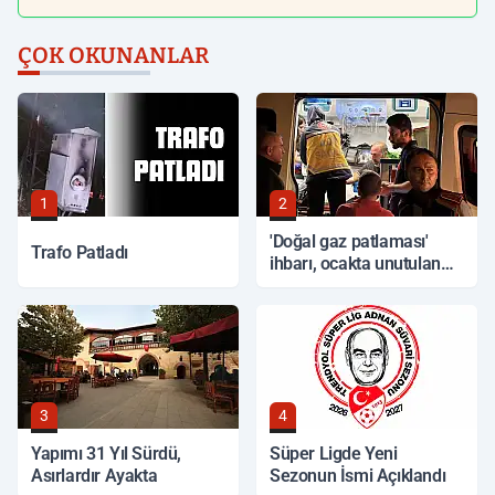
ÇOK OKUNANLAR
1
2
'Doğal gaz patlaması'
Trafo Patladı
ihbarı, ocakta unutulan
yemek çıktı
3
4
Yapımı 31 Yıl Sürdü,
Süper Ligde Yeni
Asırlardır Ayakta
Sezonun İsmi Açıklandı