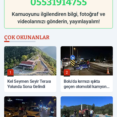
05531914755
Kamuoyunu ilgilendiren bilgi, fotoğraf ve
videolarınızı gönderin, yayınlayalım!
ÇOK OKUNANLAR
1
2
Kel Seymen Seyir Terası
Bolu'da kırmızı ışıkta
Yolunda Sona Gelindi
geçen otomobil kamyonla
çarpıştı