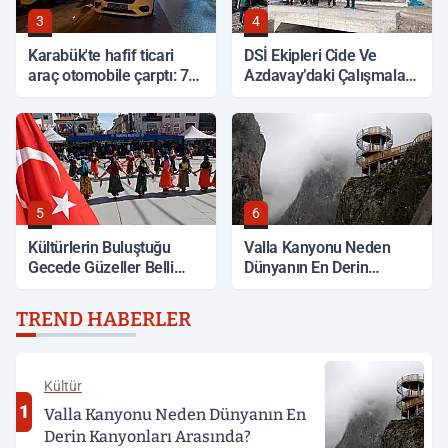
3
4
Karabük'te hafif ticari
DSİ Ekipleri Cide Ve
araç otomobile çarptı: 7
Azdavay’daki Çalışmaları
yaralı
İnceledi
5
6
Kültürlerin Buluştuğu
Valla Kanyonu Neden
Gecede Güzeller Belli
Dünyanın En Derin
Oldu
Kanyonları Arasında?
TREND HABERLER
Kültür
1
Valla Kanyonu Neden Dünyanın En
Derin Kanyonları Arasında?