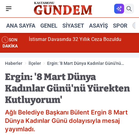
ANA SAYFA
GENEL
SIYASET
ASAYIŞ
SPOR
R
klandı
İstismar Davasında 32 Yıllık Ceza Bozuldu
SON
DAKİKA
Haberler
İlçeler
Ergin: '8 Mart Dünya Kadınlar Günü'nü
Yürekten Kutluyorum'
Ergin: '8 Mart Dünya
Kadınlar Günü'nü Yürekten
Kutluyorum'
Ağlı Belediye Başkanı Bülent Ergin 8 Mart
Dünya Kadınlar Günü dolayısıyla mesaj
yayımladı.