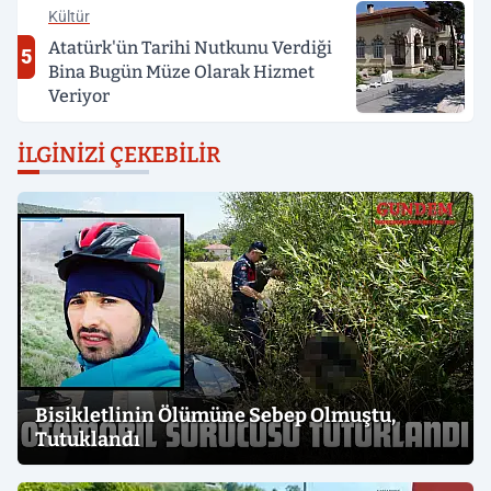
Kültür
Atatürk'ün Tarihi Nutkunu Verdiği
5
Bina Bugün Müze Olarak Hizmet
Veriyor
İLGINIZI ÇEKEBILIR
Bisikletlinin Ölümüne Sebep Olmuştu,
Tutuklandı