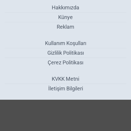
Hakkımızda
Künye
Reklam
Kullanım Koşulları
Gizlilik Politikası
Çerez Politikası
KVKK Metni
İletişim Bilgileri
Gemide Yaralanan Personelin Yardımına Sahil Güvenlik Yetişti -
Bartın
Haber Yazılımı:
Medya İnternet
-
Kulga Haber Yazılımı
v26.7.3