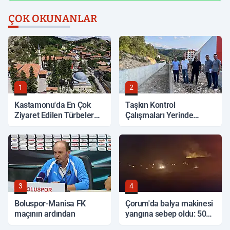
ÇOK OKUNANLAR
1
2
Kastamonu'da En Çok
Taşkın Kontrol
Ziyaret Edilen Türbeler
Çalışmaları Yerinde
Hangileri?
İncelendi
3
4
Boluspor-Manisa FK
Çorum'da balya makinesi
maçının ardından
yangına sebep oldu: 500
dönüm anız küle döndü