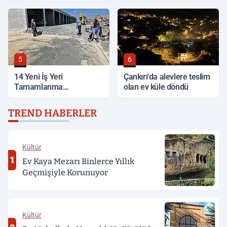
5
6
14 Yeni İş Yeri
Çankırı'da alevlere teslim
Tamamlanma
olan ev küle döndü
Aşamasında
TREND HABERLER
Kültür
1
Ev Kaya Mezarı Binlerce Yıllık
Geçmişiyle Korunuyor
Kültür