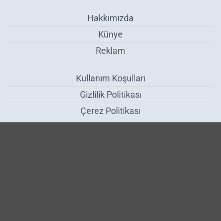
Hakkımızda
Künye
Reklam
Kullanım Koşulları
Gizlilik Politikası
Çerez Politikası
KVKK Metni
İletişim Bilgileri
Gençlerden renkli dokunuş - Sinop
Haber Yazılımı:
Medya İnternet
-
Kulga Haber Yazılımı
v26.7.3