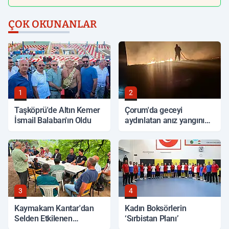
ÇOK OKUNANLAR
1
2
Taşköprü'de Altın Kemer
Çorum'da geceyi
İsmail Balaban'ın Oldu
aydınlatan anız yangını
korkuttu
3
4
Kaymakam Kantar'dan
Kadın Boksörlerin
Selden Etkilenen
‘Sırbistan Planı’
Bölgelerde İnceleme