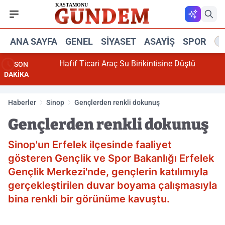
ANA SAYFA
GENEL
SIYASET
ASAYIŞ
SPOR
R
Hafif Ticari Araç Su Birikintisine Düştü
SON
DAKİKA
Haberler
Sinop
Gençlerden renkli dokunuş
Gençlerden renkli dokunuş
Sinop'un Erfelek ilçesinde faaliyet
gösteren Gençlik ve Spor Bakanlığı Erfelek
Gençlik Merkezi'nde, gençlerin katılımıyla
gerçekleştirilen duvar boyama çalışmasıyla
bina renkli bir görünüme kavuştu.