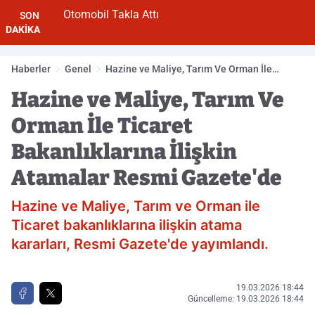
Otomobil Takla Attı
SON
DAKİKA
Haberler
Genel
Hazine ve Maliye, Tarım Ve Orman İle
Ticaret Bakanlıklarına İlişkin Atamalar
Hazine ve Maliye, Tarım Ve
Resmi Gazete'de
Orman İle Ticaret
Bakanlıklarına İlişkin
Atamalar Resmi Gazete'de
Hazine ve Maliye, Tarım ve Orman ile
Ticaret bakanlıklarına ilişkin atama
kararları, Resmi Gazete'de yayımlandı.
19.03.2026 18:44
Güncelleme: 19.03.2026 18:44