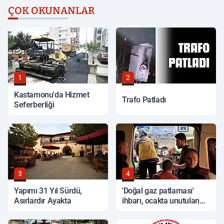
ÇOK OKUNANLAR
1
2
Kastamonu'da Hizmet
Trafo Patladı
Seferberliği
3
4
Yapımı 31 Yıl Sürdü,
'Doğal gaz patlaması'
Asırlardır Ayakta
ihbarı, ocakta unutulan
yemek çıktı