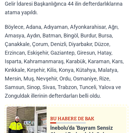
Gelir İdaresi Başkanlığınca 44 ilin defterdarlıklarına
atama yapıldı.
Böylece, Adana, Adıyaman, Afyonkarahisar, Ağrı,
Amasya, Aydın, Batman, Bingöl, Burdur, Bursa,
Çanakkale, Çorum, Denizli, Diyarbakır, Düzce,
Erzincan, Eskişehir, Gaziantep, Giresun, Hatay,
Isparta, Kahramanmaraş, Karabük, Karaman, Kars,
Kırıkkale, Kırşehir, Kilis, Konya, Kütahya, Malatya,
Mersin, Muş, Nevşehir, Ordu, Osmaniye, Rize,
Samsun, Sinop, Sivas, Trabzon, Tunceli, Yalova ve
Zonguldak illerinin defterdarları belli oldu.
BU HABERE DE BAK
İnebolu’da 'Bayram Sensiz