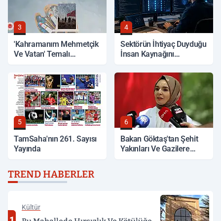
3
4
'Kahramanım Mehmetçik
Sektörün İhtiyaç Duyduğu
Ve Vatan' Temalı
İnsan Kaynağını
Yarışmada Oylama
Yetiştiriyor
Başladı
5
6
TamSaha'nın 261. Sayısı
Bakan Göktaş'tan Şehit
Yayında
Yakınları Ve Gazilere
Müjde
TREND HABERLER
Kültür
1