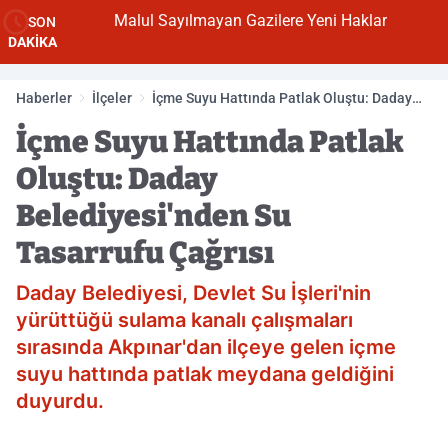
Malul Sayılmayan Gazilere Yeni Haklar
SON
DAKİKA
Haberler
İlçeler
İçme Suyu Hattında Patlak Oluştu: Daday
Belediyesi'nden Su Tasarrufu Çağrısı
İçme Suyu Hattında Patlak
Oluştu: Daday
Belediyesi'nden Su
Tasarrufu Çağrısı
Daday Belediyesi, Devlet Su İşleri'nin
yürüttüğü sulama kanalı çalışmaları
sırasında Akpınar'dan ilçeye gelen içme
suyu hattında patlak meydana geldiğini
duyurdu.