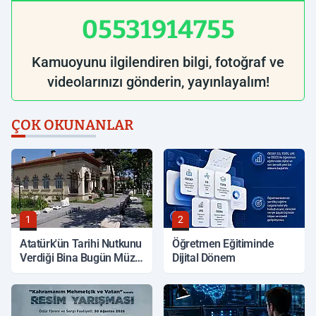
05531914755
Kamuoyunu ilgilendiren bilgi, fotoğraf ve
videolarınızı gönderin, yayınlayalım!
ÇOK OKUNANLAR
1
2
Atatürk'ün Tarihi Nutkunu
Öğretmen Eğitiminde
Verdiği Bina Bugün Müze
Dijital Dönem
Olarak Hizmet Veriyor