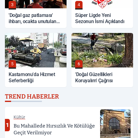
3
4
'Doğal gaz patlaması'
Süper Ligde Yeni
ihbarı, ocakta unutulan
Sezonun İsmi Açıklandı
yemek çıktı
5
6
Kastamonu'da Hizmet
'Doğal Güzellikleri
Seferberliği
Koruyalım' Çağrısı
TREND HABERLER
Kültür
1
Bu Mahallede Hırsızlık Ve Kötülüğe
Geçit Verilmiyor