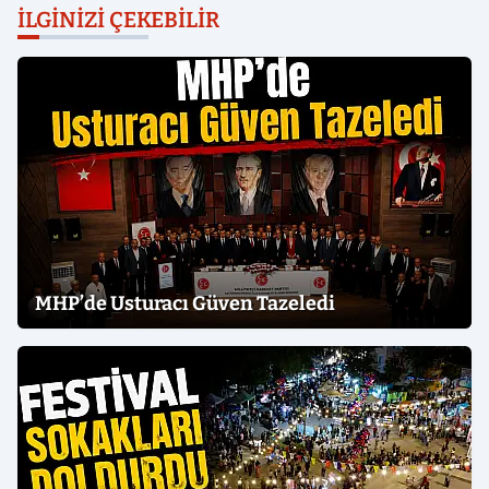
İLGINIZI ÇEKEBILIR
MHP’de Usturacı Güven Tazeledi