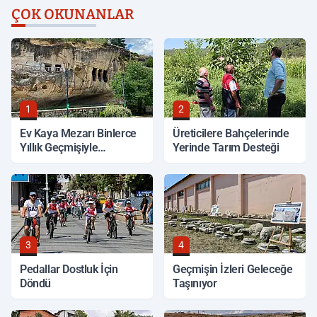
ÇOK OKUNANLAR
1
2
Ev Kaya Mezarı Binlerce
Üreticilere Bahçelerinde
Yıllık Geçmişiyle
Yerinde Tarım Desteği
Korunuyor
3
4
Pedallar Dostluk İçin
Geçmişin İzleri Geleceğe
Döndü
Taşınıyor