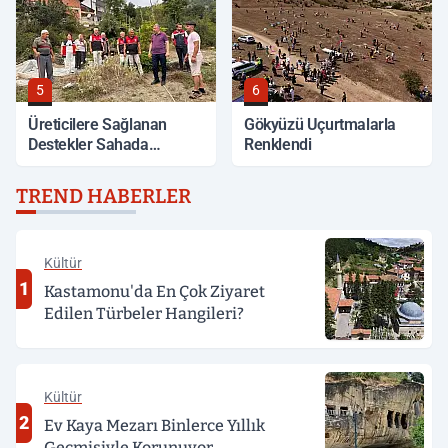
5
6
Üreticilere Sağlanan
Gökyüzü Uçurtmalarla
Destekler Sahada
Renklendi
Değerlendirildi
TREND HABERLER
Kültür
1
Kastamonu'da En Çok Ziyaret
Edilen Türbeler Hangileri?
Kültür
2
Ev Kaya Mezarı Binlerce Yıllık
Geçmişiyle Korunuyor