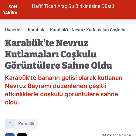
Hafif Ticari Araç Su Birikintisine Düştü
SON
DAKİKA
Haberler
Karabük
Karabük'te Nevruz Kutlamaları Coşkulu
Görüntülere Sahne Oldu
Karabük'te Nevruz
Kutlamaları Coşkulu
Görüntülere Sahne Oldu
Karabük'te baharın gelişi olarak kutlanan
Nevruz Bayramı düzenlenen çeşitli
etkinliklerle coşkulu görüntülere sahne
oldu.
Karabük
24.03.2026 14:16