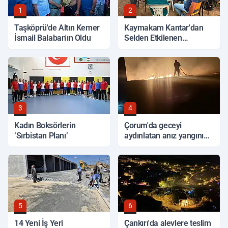
1
2
Taşköprü'de Altın Kemer
Kaymakam Kantar'dan
İsmail Balaban'ın Oldu
Selden Etkilenen
Bölgelerde İnceleme
3
4
Kadın Boksörlerin
Çorum'da geceyi
‘Sırbistan Planı’
aydınlatan anız yangını
korkuttu
5
6
14 Yeni İş Yeri
Çankırı'da alevlere teslim