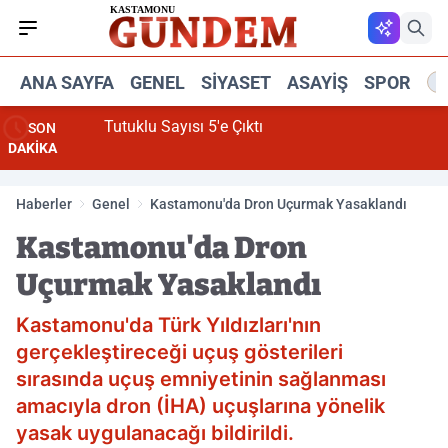
ANA SAYFA
GENEL
SIYASET
ASAYIŞ
SPOR
R
Tutuklu Sayısı 5'e Çıktı
SON
DAKİKA
Haberler
Genel
Kastamonu'da Dron Uçurmak Yasaklandı
Kastamonu'da Dron
Uçurmak Yasaklandı
Kastamonu'da Türk Yıldızları'nın
gerçekleştireceği uçuş gösterileri
sırasında uçuş emniyetinin sağlanması
amacıyla dron (İHA) uçuşlarına yönelik
yasak uygulanacağı bildirildi.