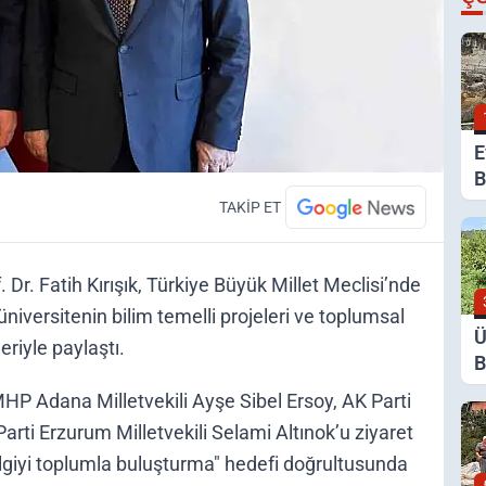
E
B
G
TAKİP ET
K
Dr. Fatih Kırışık, Türkiye Büyük Millet Meclisi’nde
niversitenin bilim temelli projeleri ve toplumsal
Ü
eriyle paylaştı.
B
Y
MHP Adana Milletvekili Ayşe Sibel Ersoy, AK Parti
D
 Parti Erzurum Milletvekili Selami Altınok’u ziyaret
ilgiyi toplumla buluşturma" hedefi doğrultusunda