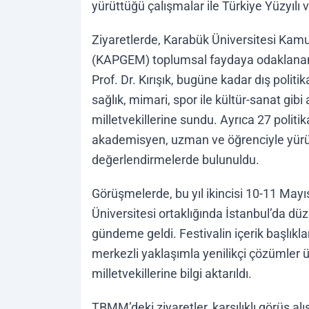
yürüttüğü çalışmalar ile Türkiye Yüzyılı 
Ziyaretlerde, Karabük Üniversitesi Kamu
(KAPGEM) toplumsal faydaya odaklanan faa
Prof. Dr. Kırışık, bugüne kadar dış politika
sağlık, mimari, spor ile kültür-sanat gib
milletvekillerine sundu. Ayrıca 27 polit
akademisyen, uzman ve öğrenciyle yürü
değerlendirmelerde bulunuldu.
Görüşmelerde, bu yıl ikincisi 10-11 Mayıs
Üniversitesi ortaklığında İstanbul’da düz
gündeme geldi. Festivalin içerik başlıklar
merkezli yaklaşımla yenilikçi çözümler 
milletvekillerine bilgi aktarıldı.
TBMM’deki ziyaretler, karşılıklı görüş alı