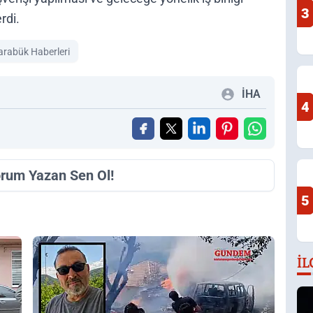
3
rdi.
arabük Haberleri
İHA
4
orum Yazan Sen Ol!
5
İL