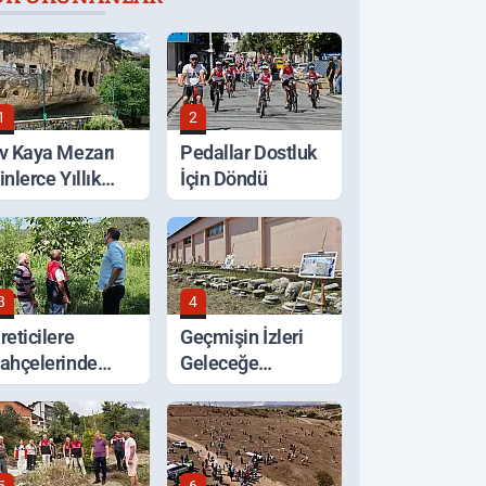
1
2
v Kaya Mezarı
Pedallar Dostluk
inlerce Yıllık
İçin Döndü
eçmişiyle
orunuyor
3
4
reticilere
Geçmişin İzleri
ahçelerinde
Geleceğe
erinde Tarım
Taşınıyor
esteği