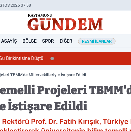
STOS 2026 07:58
ASAYIŞ
BÖLGE
SPOR
DIĞER
RESMI İLANLAR
u Birikintisine Düştü
eleri TBMM'de Milletvekilleriyle İstişare Edildi
emelli Projeleri TBMM'
e İstişare Edildi
Rektörü Prof. Dr. Fatih Kırışık, Türkiye
kleştirerek üniversitenin bilim temelli 