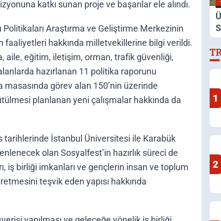
vizyonuna katkı sunan proje ve başarılar ele alındı.
Ü
S
 Politikaları Araştırma ve Geliştirme Merkezinin
D
liyetleri hakkında milletvekillerine bilgi verildi.
T
D
, aile, eğitim, iletişim, orman, trafik güvenliği,
i alanlarda hazırlanan 11 politika raporunu
ika masasında görev alan 150’nin üzerinde
1
tülmesi planlanan yeni çalışmalar hakkında da
 tarihlerinde İstanbul Üniversitesi ile Karabük
enlenecek olan Sosyalfest’in hazırlık süreci de
2
ı, iş birliği imkanları ve gençlerin insan ve toplum
üretmesini teşvik eden yapısı hakkında
şverişi yapılması ve geleceğe yönelik iş birliği