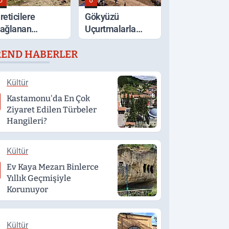
5
6
reticilere
Gökyüzü
ağlanan
Uçurtmalarla
estekler Sahada
Renklendi
REND HABERLER
eğerlendirildi
Kültür
Kastamonu'da En Çok
Ziyaret Edilen Türbeler
Hangileri?
Kültür
Ev Kaya Mezarı Binlerce
Yıllık Geçmişiyle
Korunuyor
Kültür