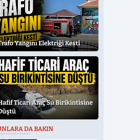
Trafo Yangını Elektriği Kesti
Hafif Ticari Araç Su Birikintisine
Düştü
UNLARA DA BAKIN