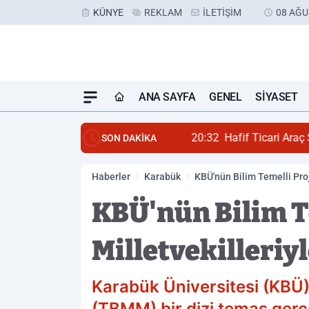
KÜNYE
REKLAM
İLETIŞIM
08 AĞU
ANA SAYFA
GENEL
SIYASET
20:32
Hafif Ticari Araç S
SON DAKİKA
Haberler
Karabük
KBÜ'nün Bilim Temelli Proj
KBÜ'nün Bilim T
Milletvekilleriyl
Karabük Üniversitesi (KBÜ) 
(TBMM) bir dizi temas gerçe