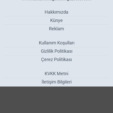
Hakkımızda
Künye
Reklam
Kullanım Koşulları
Gizlilik Politikası
Çerez Politikası
KVKK Metni
İletişim Bilgileri
Kontrolden Çıkan Otomobil Kaza Yaptı - Asayiş
Haber Yazılımı:
Medya İnternet
-
Kulga Haber Yazılımı
v26.7.3