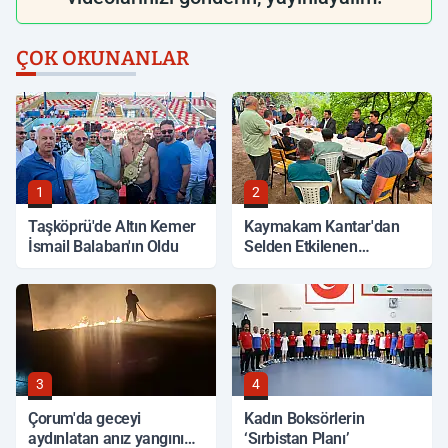
ÇOK OKUNANLAR
1
2
Taşköprü'de Altın Kemer
Kaymakam Kantar'dan
İsmail Balaban'ın Oldu
Selden Etkilenen
Bölgelerde İnceleme
3
4
Çorum'da geceyi
Kadın Boksörlerin
aydınlatan anız yangını
‘Sırbistan Planı’