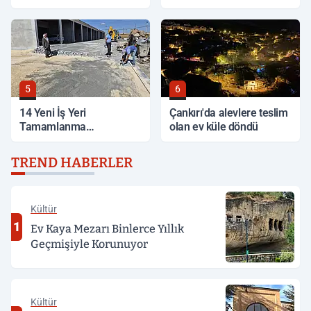
korkuttu
5
6
14 Yeni İş Yeri
Çankırı'da alevlere teslim
Tamamlanma
olan ev küle döndü
Aşamasında
TREND HABERLER
Kültür
1
Ev Kaya Mezarı Binlerce Yıllık
Geçmişiyle Korunuyor
Kültür