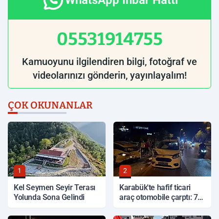
WhatsApp İhbar Hattı
05531914755
Kamuoyunu ilgilendiren bilgi, fotoğraf ve
videolarınızı gönderin, yayınlayalım!
ÇOK OKUNANLAR
1
2
Kel Seymen Seyir Terası
Karabük'te hafif ticari
Yolunda Sona Gelindi
araç otomobile çarptı: 7
yaralı