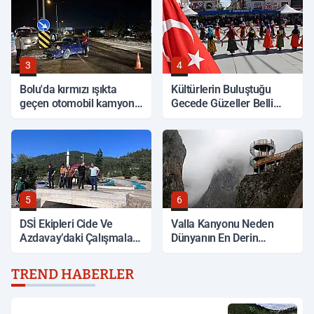
3
4
Bolu'da kırmızı ışıkta
Kültürlerin Buluştuğu
geçen otomobil kamyonla
Gecede Güzeller Belli
çarpıştı
Oldu
5
6
DSİ Ekipleri Cide Ve
Valla Kanyonu Neden
Azdavay’daki Çalışmaları
Dünyanın En Derin
İnceledi
Kanyonları Arasında?
TREND HABERLER