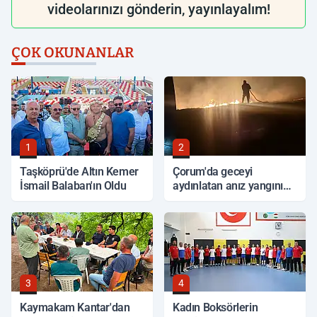
videolarınızı gönderin, yayınlayalım!
ÇOK OKUNANLAR
1
2
Taşköprü'de Altın Kemer
Çorum'da geceyi
İsmail Balaban'ın Oldu
aydınlatan anız yangını
korkuttu
3
4
Kaymakam Kantar'dan
Kadın Boksörlerin