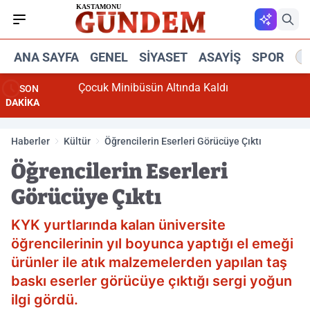
ANA SAYFA
GENEL
SIYASET
ASAYIŞ
SPOR
R
Çocuk Minibüsün Altında Kaldı
SON
DAKİKA
Haberler
Kültür
Öğrencilerin Eserleri Görücüye Çıktı
Öğrencilerin Eserleri
Görücüye Çıktı
KYK yurtlarında kalan üniversite
öğrencilerinin yıl boyunca yaptığı el emeği
ürünler ile atık malzemelerden yapılan taş
baskı eserler görücüye çıktığı sergi yoğun
ilgi gördü.