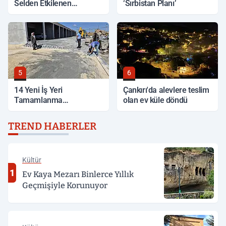
Selden Etkilenen
‘Sırbistan Planı’
Bölgelerde İnceleme
5
6
14 Yeni İş Yeri
Çankırı'da alevlere teslim
Tamamlanma
olan ev küle döndü
Aşamasında
TREND HABERLER
Kültür
1
Ev Kaya Mezarı Binlerce Yıllık
Geçmişiyle Korunuyor