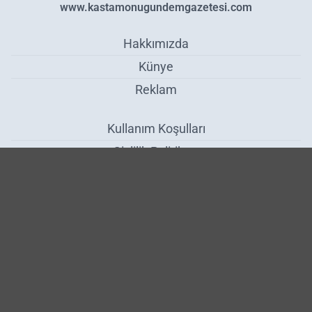
www.kastamonugundemgazetesi.com
Hakkımızda
Künye
Reklam
Kullanım Koşulları
Gizlilik Politikası
Çerez Politikası
KVKK Metni
İletişim Bilgileri
Öğrencilerin Eserleri Görücüye Çıktı - Kültür