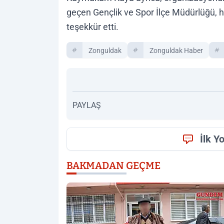
geçen Gençlik ve Spor İlçe Müdürlüğü, h
teşekkür etti.
Zonguldak
Zonguldak Haber
PAYLAŞ
İlk Y
BAKMADAN GEÇME