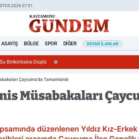
STOS 2026 07:31
ASAYIŞ
BÖLGE
SPOR
DIĞER
RESMI İLANLAR
u Birikintisine Düştü
sabakaları Çaycuma'da Tamamlandı
enis Müsabakaları Çayc
apsamında düzenlenen Yıldız Kız-Erkek Te
tarihleri arasında Çaycuma İlçe Gençli