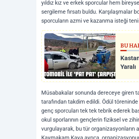
yıldız kız ve erkek sporcular hem bireys
sergileme fırsatı buldu. Karşılaşmalar
sporcuların azmi ve kazanma isteği tenis 
BU HA
Kastam
Yaralı
Müsabakalar sonunda dereceye giren ta
tarafından takdim edildi. Ödül törenind
genç sporcuları tek tek tebrik ederek ba
okul sporlarının gençlerin fiziksel ve zi
vurgulayarak, bu tür organizasyonların a
Kaymakam Kaya ayrıca, organizasyonu