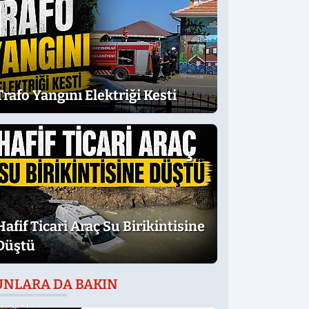
Trafo Yangını Elektriği Kesti
Hafif Ticari Araç Su Birikintisine
Düştü
UNLARA DA BAKIN