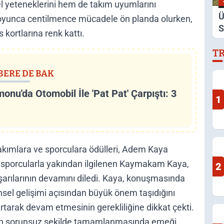
el yeteneklerini hem de takım uyumlarını
Ü
 boyunca centilmence mücadele ön planda olurken,
S
kortlarına renk kattı.
D
T
D
BERE DE BAK
onu'da Otomobil İle 'Pat Pat' Çarpıştı: 3
1
kımlara ve sporculara ödülleri, Adem Kaya
e sporcularla yakından ilgilenen Kaymakam Kaya,
2
şarılarının devamını diledi. Kaya, konuşmasında
hinsel gelişimi açısından büyük önem taşıdığını
rtarak devam etmesinin gerekliliğine dikkat çekti.
n sorunsuz şekilde tamamlanmasında emeği