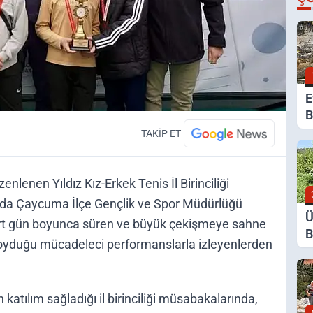
E
B
G
TAKİP ET
K
nlenen Yıldız Kız-Erkek Tenis İl Birinciliği
sında Çaycuma İlçe Gençlik ve Spor Müdürlüğü
Ü
 Dört gün boyunca süren ve büyük çekişmeye sahne
B
koyduğu mücadeleci performanslarla izleyenlerden
Y
D
atılım sağladığı il birinciliği müsabakalarında,