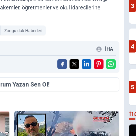
3
akemler, öğretmenler ve okul idarecilerine
Zonguldak Haberleri
4
İHA
orum Yazan Sen Ol!
5
İL