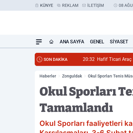
KÜNYE
REKLAM
İLETIŞIM
08 AĞU
ANA SAYFA
GENEL
SIYASET
20:32
Hafif Ticari Araç S
SON DAKİKA
Haberler
Zonguldak
Okul Sporları Tenis Mü
Okul Sporları T
Tamamlandı
Okul Sporları faaliyetleri k
Karşılaşmaları, 3-6 Şubat 