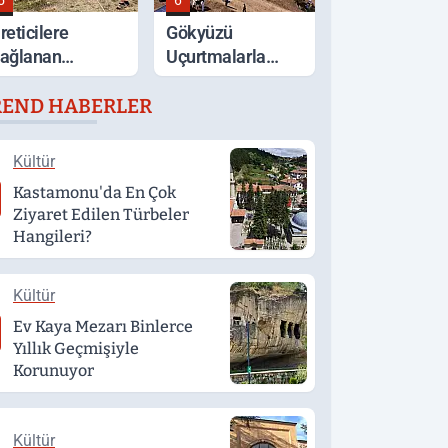
5
6
reticilere
Gökyüzü
ağlanan
Uçurtmalarla
estekler Sahada
Renklendi
REND HABERLER
eğerlendirildi
Kültür
Kastamonu'da En Çok
Ziyaret Edilen Türbeler
Hangileri?
Kültür
Ev Kaya Mezarı Binlerce
Yıllık Geçmişiyle
Korunuyor
Kültür