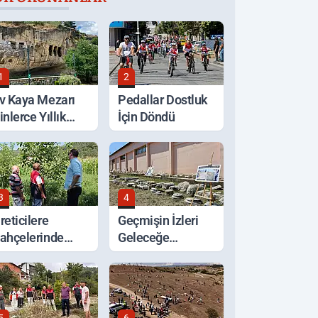
1
2
v Kaya Mezarı
Pedallar Dostluk
inlerce Yıllık
İçin Döndü
eçmişiyle
orunuyor
3
4
reticilere
Geçmişin İzleri
ahçelerinde
Geleceğe
erinde Tarım
Taşınıyor
esteği