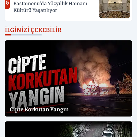
5
Kastamonu'da Yüzyıllık Hamam
Kültürü Yaşatılıyor
İLGINIZI ÇEKEBILIR
Cipte Korkutan Yangın