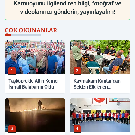
Kamuoyunu ilgilendiren bilgi, fotoğraf ve
videolarınızı gönderin, yayınlayalım!
ÇOK OKUNANLAR
1
2
Taşköprü'de Altın Kemer
Kaymakam Kantar'dan
İsmail Balaban'ın Oldu
Selden Etkilenen
Bölgelerde İnceleme
3
4