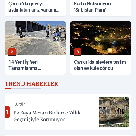
Çorum'da geceyi
Kadın Boksörlerin
aydınlatan anız yangını
‘Sırbistan Planı’
korkuttu
5
6
14 Yeni İş Yeri
Çankırı'da alevlere teslim
Tamamlanma
olan ev küle döndü
Aşamasında
TREND HABERLER
Kültür
1
Ev Kaya Mezarı Binlerce Yıllık
Geçmişiyle Korunuyor