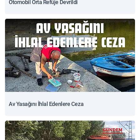
Otomobil Orta Refüje Devrildi
Av Yasağını İhlal Edenlere Ceza