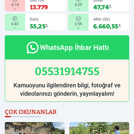
Bist100
Dolar
-0.14
0.25
13.779
47,74
₺
Euro
Altın (Gr)
0.43
2.59
55,25
₺
6.660,55
₺
WhatsApp İhbar Hattı
05531914755
Kamuoyunu ilgilendiren bilgi, fotoğraf ve
videolarınızı gönderin, yayınlayalım!
ÇOK OKUNANLAR