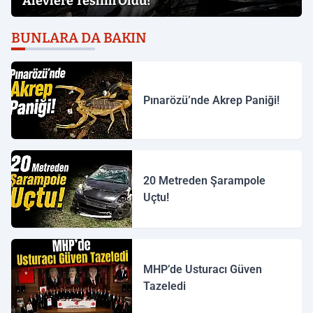
Alevlere Teslim Oldu!
BUNLARA DA BAKIN
Pınarözü’nde Akrep Paniği!
20 Metreden Şarampole
Uçtu!
MHP’de Usturacı Güven
Tazeledi