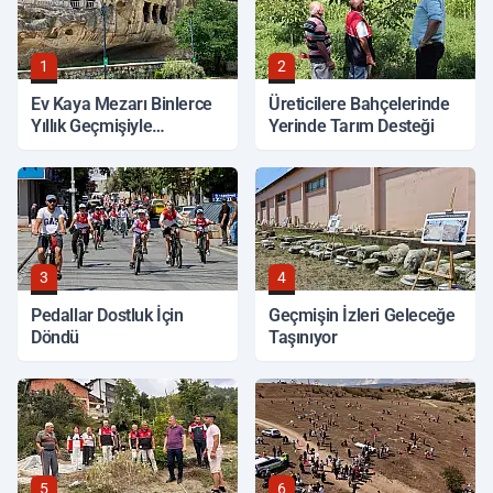
1
2
Ev Kaya Mezarı Binlerce
Üreticilere Bahçelerinde
Yıllık Geçmişiyle
Yerinde Tarım Desteği
Korunuyor
3
4
Pedallar Dostluk İçin
Geçmişin İzleri Geleceğe
Döndü
Taşınıyor
5
6