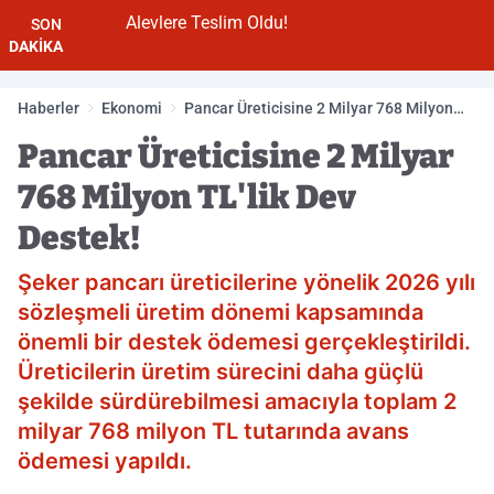
Alevlere Teslim Oldu!
SON
DAKİKA
Haberler
Ekonomi
Pancar Üreticisine 2 Milyar 768 Milyon
TL'lik Dev Destek!
Pancar Üreticisine 2 Milyar
768 Milyon TL'lik Dev
Destek!
Şeker pancarı üreticilerine yönelik 2026 yılı
sözleşmeli üretim dönemi kapsamında
önemli bir destek ödemesi gerçekleştirildi.
Üreticilerin üretim sürecini daha güçlü
şekilde sürdürebilmesi amacıyla toplam 2
milyar 768 milyon TL tutarında avans
ödemesi yapıldı.