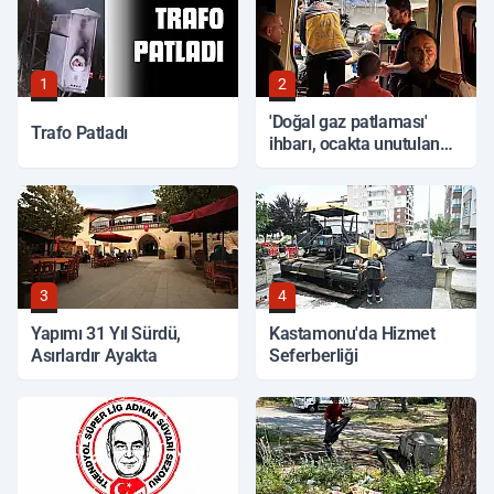
1
2
'Doğal gaz patlaması'
Trafo Patladı
ihbarı, ocakta unutulan
yemek çıktı
3
4
Yapımı 31 Yıl Sürdü,
Kastamonu'da Hizmet
Asırlardır Ayakta
Seferberliği