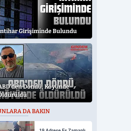
İntihar Girişiminde Bulundu
ABD'den Döndü, Köyünde
Öldürüldü
UNLARA DA BAKIN
19 Adrese Eş Zamanlı