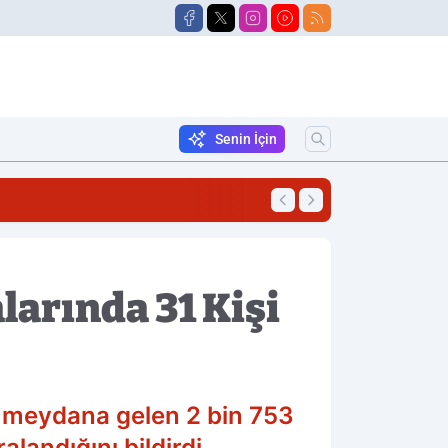
Senin İçin
11:01
LGS Yerleştirme So
arında 31 Kişi
de meydana gelen 2 bin 753
alandığını bildirdi.