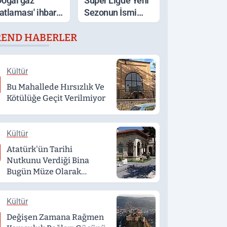
Doğal gaz
Süper Ligde Yeni
atlaması' ihbarı,
Sezonun İsmi
cakta unutulan
Açıklandı
REND HABERLER
emek çıktı
Kültür
Bu Mahallede Hırsızlık Ve
Kötülüğe Geçit Verilmiyor
Kültür
Atatürk'ün Tarihi
Nutkunu Verdiği Bina
Bugün Müze Olarak
Hizmet Veriyor
Kültür
Değişen Zamana Rağmen