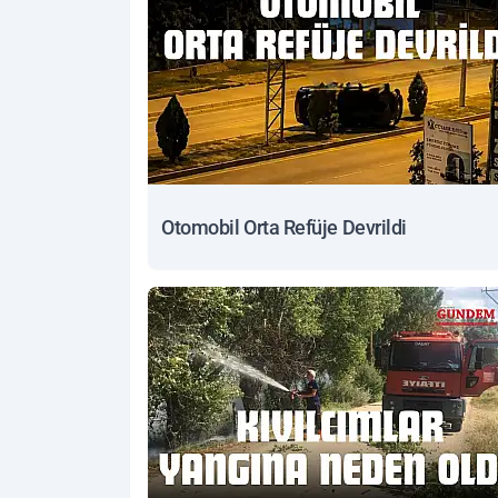
Otomobil Orta Refüje Devrildi