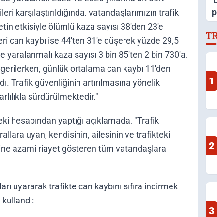
'
p
eri karşılaştırıldığında, vatandaşlarımızın trafik
o
etin etkisiyle ölümlü kaza sayısı 38'den 23'e
T
y
ri can kaybı ise 44'ten 31'e düşerek yüzde 29,5
yaralanmalı kaza sayısı 3 bin 85'ten 2 bin 730'a,
'e gerilerken, günlük ortalama can kaybı 11'den
1
. Trafik güvenliğinin artırılmasına yönelik
arlılıkla sürdürülmektedir."
deki hesabından yaptığı açıklamada, "Trafik
urallara uyan, kendisinin, ailesinin ve trafikteki
2
ğine azami riayet gösteren tüm vatandaşlara
rı uyararak trafikte can kaybını sıfıra indirmek
 kullandı:
3