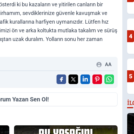
terdi ki bu kazaların ve yitirilen canların bir
istirhamım, sevdiklerinize güvenle kavuşmak ve
rafik kurallarına harfiyen uymanızdır. Lütfen hız
imizi ön ve arka koltukta mutlaka takalım ve sürüş
4
nıştan uzak duralım. Yolların sonu her zaman
AA
5
orum Yazan Sen Ol!
İL