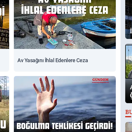
Av Yasağını İhlal Edenlere Ceza
B