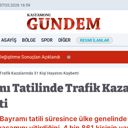
STOS 2026 16:59
ASAYIŞ
BÖLGE
SPOR
DIĞER
RESMI İLANLAR
Değiştirme Sonuçları Açıklandı
rafik Kazalarında 31 Kişi Hayatını Kaybetti
 Tatilinde Trafik Kazal
ti
 Bayramı tatili süresince ülke genelin
aşamını yitirdiğini, 4 bin 861 kişinin yar