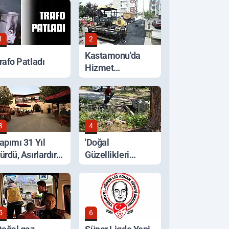
1
2
Kastamonu'da
rafo Patladı
Hizmet
Seferberliği
3
4
apımı 31 Yıl
'Doğal
ürdü, Asırlardır
Güzellikleri
yakta
Koruyalım' Çağrısı
5
6