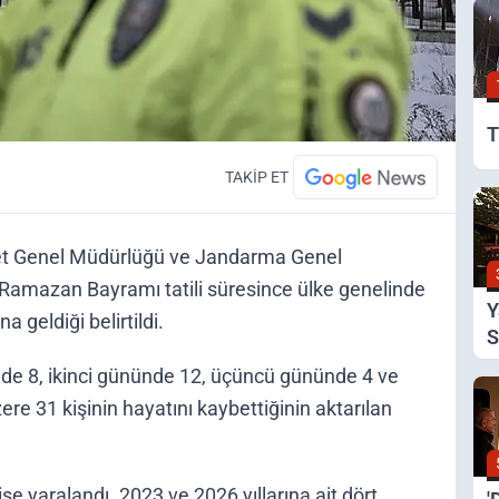
T
TAKİP ET
yet Genel Müdürlüğü ve Jandarma Genel
k Ramazan Bayramı tatili süresince ülke genelinde
Y
 geldiği belirtildi.
S
A
ünde 8, ikinci gününde 12, üçüncü gününde 4 ve
 31 kişinin hayatını kaybettiğinin aktarılan
se yaralandı. 2023 ve 2026 yıllarına ait dört