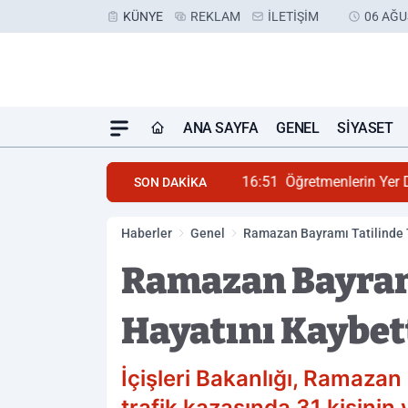
KÜNYE
REKLAM
İLETIŞIM
06 AĞU
ANA SAYFA
GENEL
SIYASET
16:51
Öğretmenlerin Yer 
SON DAKİKA
Haberler
Genel
Ramazan Bayramı Tatilinde T
Ramazan Bayramı
Hayatını Kaybet
İçişleri Bakanlığı, Ramazan
trafik kazasında 31 kişinin y