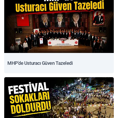
MHP’de Usturacı Güven Tazeledi