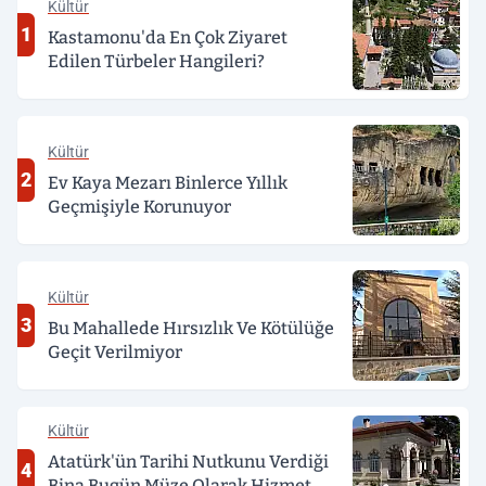
Kültür
1
Kastamonu'da En Çok Ziyaret
Edilen Türbeler Hangileri?
Kültür
2
Ev Kaya Mezarı Binlerce Yıllık
Geçmişiyle Korunuyor
Kültür
3
Bu Mahallede Hırsızlık Ve Kötülüğe
Geçit Verilmiyor
Kültür
Atatürk'ün Tarihi Nutkunu Verdiği
4
Bina Bugün Müze Olarak Hizmet