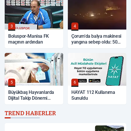
3
4
Boluspor-Manisa FK
Çorum'da balya makinesi
maçının ardından
yangına sebep oldu: 500
dönüm anız küle döndü
5
6
Büyükbaş Hayvanlarda
HAYAT 112 Kullanıma
Dijital Takip Dönemi
Sunuldu
Başlıyor
TREND HABERLER