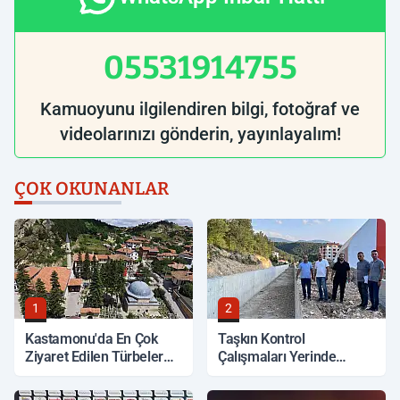
05531914755
Kamuoyunu ilgilendiren bilgi, fotoğraf ve
videolarınızı gönderin, yayınlayalım!
ÇOK OKUNANLAR
1
2
Kastamonu'da En Çok
Taşkın Kontrol
Ziyaret Edilen Türbeler
Çalışmaları Yerinde
Hangileri?
İncelendi