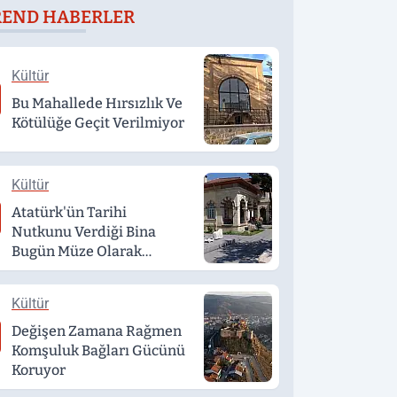
REND HABERLER
mkanlar
etmek isteyen
çıklandı
genç, alkollü
sürücü tarafından
Kültür
darp edildi
Bu Mahallede Hırsızlık Ve
Kötülüğe Geçit Verilmiyor
Kültür
Atatürk'ün Tarihi
Nutkunu Verdiği Bina
Bugün Müze Olarak
Hizmet Veriyor
Kültür
Değişen Zamana Rağmen
Komşuluk Bağları Gücünü
Koruyor