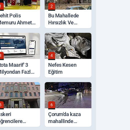
1
2
ehit Polis
Bu Mahallede
emuru Ahmet
Hırsızlık Ve
ahan'a Vefa
Kötülüğe Geçit
Verilmiyor
3
4
Rota Maarif' 3
Nefes Kesen
ilyondan Fazla
Eğitim
iyaret Edildi
5
6
skeri
Çorum'da kaza
ğrencilere
mahallinde
ağlanacak
arbede: Yardım