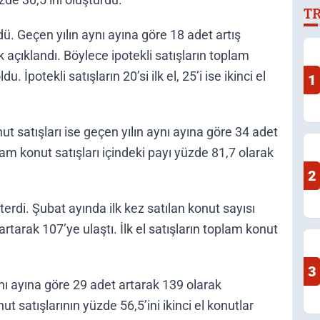
T
İ
A
dü. Geçen yılın aynı ayına göre 18 adet artış
k açıklandı. Böylece ipotekli satışların toplam
. İpotekli satışların 20’si ilk el, 25’i ise ikinci el
1
nut satışları ise geçen yılın aynı ayına göre 34 adet
lam konut satışları içindeki payı yüzde 81,7 olarak
2
sterdi. Şubat ayında ilk kez satılan konut sayısı
tarak 107’ye ulaştı. İlk el satışların toplam konut
3
aynı ayına göre 29 adet artarak 139 olarak
t satışlarının yüzde 56,5’ini ikinci el konutlar