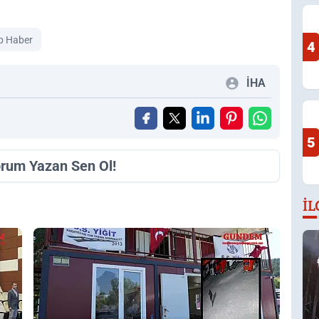
p Haber
4
İHA
5
orum Yazan Sen Ol!
İL