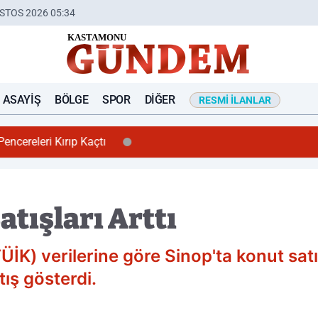
STOS 2026 05:34
ASAYIŞ
BÖLGE
SPOR
DIĞER
RESMI İLANLAR
encereleri Kırıp Kaçtı
atışları Arttı
ÜİK) verilerine göre Sinop'ta konut sat
tış gösterdi.