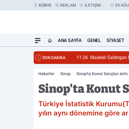
KÜNYE
REKLAM
İLETIŞIM
05 AĞU
ANA SAYFA
GENEL
SIYASET
11:26
Maskeli Saldırgan P
SON DAKİKA
Haberler
Sinop
Sinop'ta Konut Satışları Arttı
Sinop'ta Konut S
Türkiye İstatistik Kurumu(T
yılın aynı dönemine göre ar