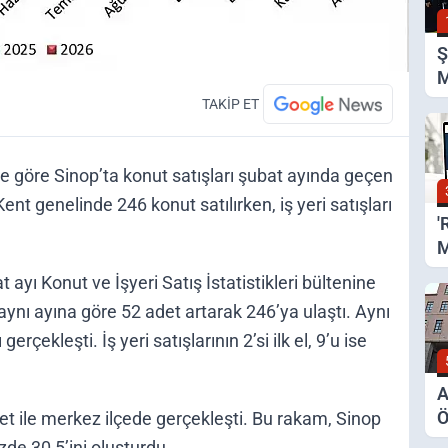
Ş
M
Ş
TAKİP ET
ne göre Sinop’ta konut satışları şubat ayında geçen
ent genelinde 246 konut satılırken, iş yeri satışları
'
M
Z
 ayı Konut ve İşyeri Satış İstatistikleri bültenine
 aynı ayına göre 52 adet artarak 246’ya ulaştı. Aynı
rçekleşti. İş yeri satışlarının 2’si ilk el, 9’u ise
A
Ö
et ile merkez ilçede gerçekleşti. Bu rakam, Sinop
S
zde 30,5’ini oluşturdu.