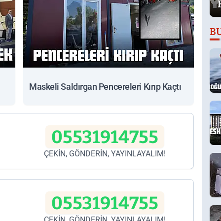
B
Maskeli Saldırgan Pencereleri Kırıp Kaçtı
05531914755
ÇEKİN, GÖNDERİN, YAYINLAYALIM!
05531914755
ÇEKİN, GÖNDERİN, YAYINLAYALIM!