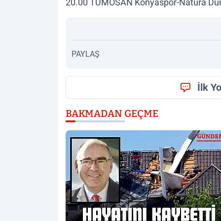
20.00 TÜMOSAN Konyaspor-Natura Dünyas
PAYLAŞ
İlk Y
BAKMADAN GEÇME