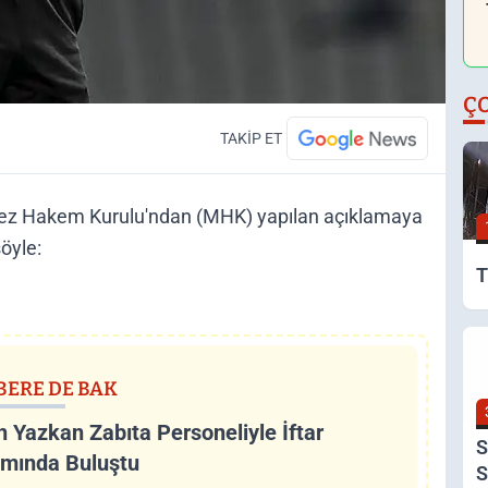
Ç
TAKİP ET
kez Hakem Kurulu'ndan (MHK) yapılan açıklamaya
öyle:
T
BERE DE BAK
 Yazkan Zabıta Personeliyle İftar
S
mında Buluştu
S