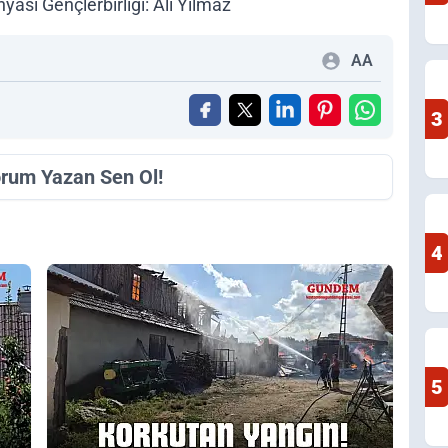
ı Gençlerbirliği: Ali Yılmaz
AA
3
orum Yazan Sen Ol!
4
5