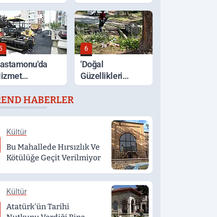
çıklandı
Ayakta
5
6
astamonu'da
'Doğal
izmet
Güzellikleri
eferberliği
Koruyalım' Çağrısı
REND HABERLER
Kültür
Bu Mahallede Hırsızlık Ve
Kötülüğe Geçit Verilmiyor
Kültür
Atatürk'ün Tarihi