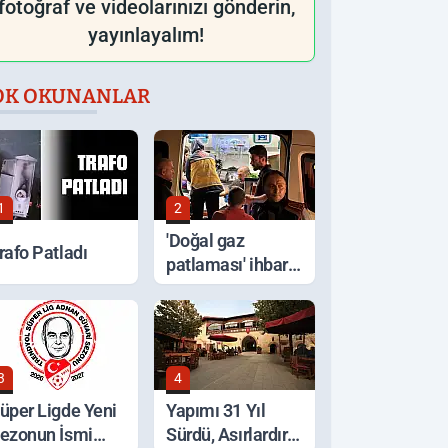
fotoğraf ve videolarınızı gönderin,
yayınlayalım!
OK OKUNANLAR
1
2
'Doğal gaz
rafo Patladı
patlaması' ihbarı,
ocakta unutulan
yemek çıktı
3
4
üper Ligde Yeni
Yapımı 31 Yıl
ezonun İsmi
Sürdü, Asırlardır