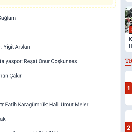
A
 Sağlam
K
H
 Yiğit Arslan
S
T
alyaspor: Reşat Onur Coşkunses
han Çakır
1
.tr Fatih Karagümrük: Halil Umut Meler
lak
2