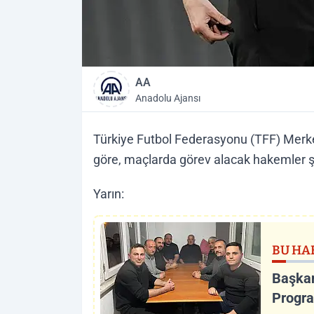
AA
Anadolu Ajansı
Türkiye Futbol Federasyonu (TFF) Mer
göre, maçlarda görev alacak hakemler ş
Yarın:
BU HA
Başkan
Progra