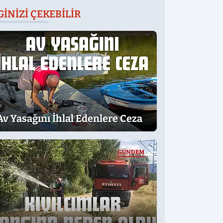
GINIZI ÇEKEBILIR
Av Yasağını İhlal Edenlere Ceza