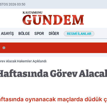
STOS 2026 03:50
ASAYIŞ
BÖLGE
SPOR
DIĞER
RESMI İLANLAR
örev Alacak Hakemler Açıklandı
. Haftasında Görev Alac
haftasında oynanacak maçlarda düdük ça