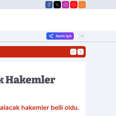
Senin İçin
12:05
Malul Sayılmayan 
ak Hakemler
lacak hakemler belli oldu.