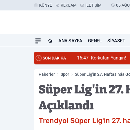
KÜNYE
REKLAM
İLETIŞIM
06 AĞU
ANA SAYFA
GENEL
SIYASET
16:47
Korkutan Yangın!
SON DAKİKA
Haberler
Spor
Süper Lig'in 27. Haftasında G
Süper Lig'in 27
Açıklandı
Trendyol Süper Lig'in 27. 