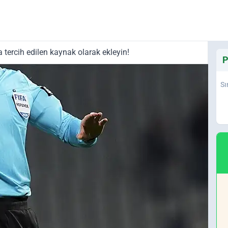
tercih edilen kaynak olarak ekleyin!
P
Sı