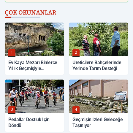
ÇOK OKUNANLAR
1
2
Ev Kaya Mezarı Binlerce
Üreticilere Bahçelerinde
Yıllık Geçmişiyle
Yerinde Tarım Desteği
Korunuyor
3
4
Pedallar Dostluk İçin
Geçmişin İzleri Geleceğe
Döndü
Taşınıyor