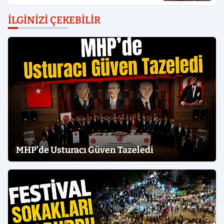
İLGINIZI ÇEKEBILIR
MHP’de Usturacı Güven Tazeledi