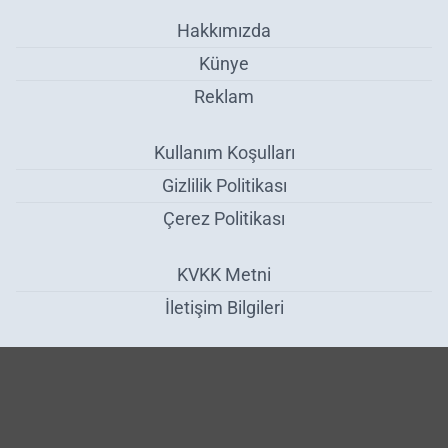
Hakkımızda
Künye
Reklam
Kullanım Koşulları
Gizlilik Politikası
Çerez Politikası
KVKK Metni
İletişim Bilgileri
Tarım ve Orman Müdürlüğü Personeline Başarı ve Teşekkür Belgesi -
Genel
Haber Yazılımı:
Medya İnternet
-
Kulga Haber Yazılımı
v26.7.3