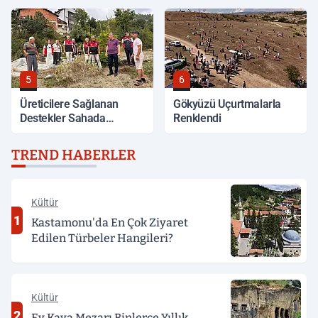
5
6
Üreticilere Sağlanan
Gökyüzü Uçurtmalarla
Destekler Sahada
Renklendi
Değerlendirildi
TREND HABERLER
Kültür
1
Kastamonu'da En Çok Ziyaret
Edilen Türbeler Hangileri?
Kültür
2
Ev Kaya Mezarı Binlerce Yıllık