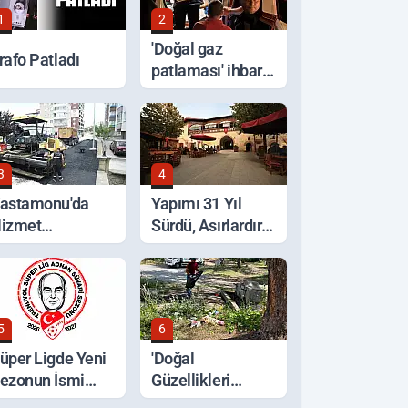
1
2
'Doğal gaz
rafo Patladı
patlaması' ihbarı,
ocakta unutulan
yemek çıktı
3
4
astamonu'da
Yapımı 31 Yıl
izmet
Sürdü, Asırlardır
eferberliği
Ayakta
5
6
üper Ligde Yeni
'Doğal
ezonun İsmi
Güzellikleri
çıklandı
Koruyalım' Çağrısı