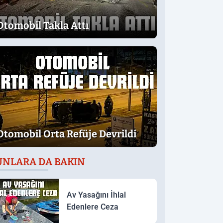
Otomobil Takla Attı
Otomobil Orta Refüje Devrildi
UNLARA DA BAKIN
Av Yasağını İhlal
Edenlere Ceza