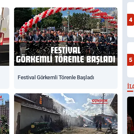
4
5
Festival Görkemli Törenle Başladı
İL