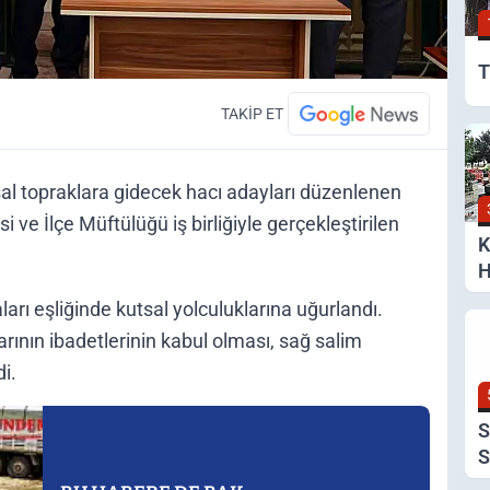
T
TAKİP ET
l topraklara gidecek hacı adayları düzenlenen
ve İlçe Müftülüğü iş birliğiyle gerçekleştirilen
K
H
S
arı eşliğinde kutsal yolculuklarına uğurlandı.
rının ibadetlerinin kabul olması, sağ salim
i.
S
S
A