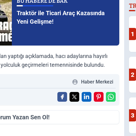
BU HABERE DE BAK
T
Traktör ile Ticari Araç Kazasında
Yeni Gelişme!
1
n yaptığı açıklamada, hacı adaylarına hayırlı
ir yolculuk geçirmeleri temennisinde bulundu.
2
Haber Merkezi
3
orum Yazan Sen Ol!