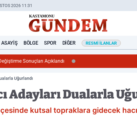
STOS 2026 11:31
ASAYIŞ
BÖLGE
SPOR
DIĞER
RESMI İLANLAR
Değiştirme Sonuçları Açıklandı
ualarla Uğurlandı
ı Adayları Dualarla Uğ
esinde kutsal topraklara gidecek hacı