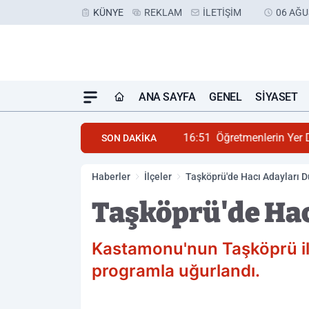
KÜNYE
REKLAM
İLETIŞIM
06 AĞU
ANA SAYFA
GENEL
SIYASET
16:51
Öğretmenlerin Yer 
SON DAKİKA
Haberler
İlçeler
Taşköprü'de Hacı Adayları D
Taşköprü'de Hac
Kastamonu'nun Taşköprü ilç
programla uğurlandı.