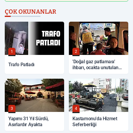
ÇOK OKUNANLAR
1
2
'Doğal gaz patlaması'
Trafo Patladı
ihbarı, ocakta unutulan
yemek çıktı
3
4
Yapımı 31 Yıl Sürdü,
Kastamonu'da Hizmet
Asırlardır Ayakta
Seferberliği