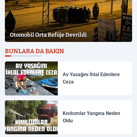
Otomobil Orta Refüje Devrildi
BUNLARA DA BAKIN
Av Yasağını İhlal Edenlere
Ceza
Kıvılcımlar Yangına Neden
Oldu